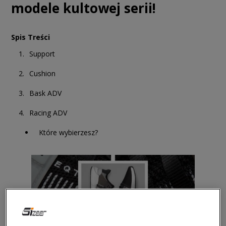
modele kultowej serii!
Spis Treści
Support
Cushion
Bask ADV
Racing ADV
Które wybierzesz?