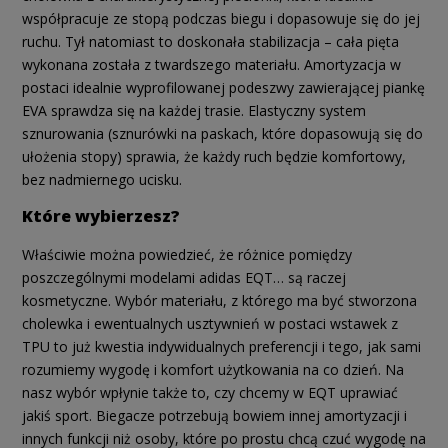
współpracuje ze stopą podczas biegu i dopasowuje się do jej
ruchu. Tył natomiast to doskonała stabilizacja – cała pięta
wykonana została z twardszego materiału. Amortyzacja w
postaci idealnie wyprofilowanej podeszwy zawierającej piankę
EVA sprawdza się na każdej trasie. Elastyczny system
sznurowania (sznurówki na paskach, które dopasowują się do
ułożenia stopy) sprawia, że każdy ruch będzie komfortowy,
bez nadmiernego ucisku.
Które wybierzesz?
Właściwie można powiedzieć, że różnice pomiędzy
poszczególnymi modelami adidas EQT… są raczej
kosmetyczne. Wybór materiału, z którego ma być stworzona
cholewka i ewentualnych usztywnień w postaci wstawek z
TPU to już kwestia indywidualnych preferencji i tego, jak sami
rozumiemy wygodę i komfort użytkowania na co dzień. Na
nasz wybór wpłynie także to, czy chcemy w EQT uprawiać
jakiś sport. Biegacze potrzebują bowiem innej amortyzacji i
innych funkcji niż osoby, które po prostu chcą czuć wygodę na