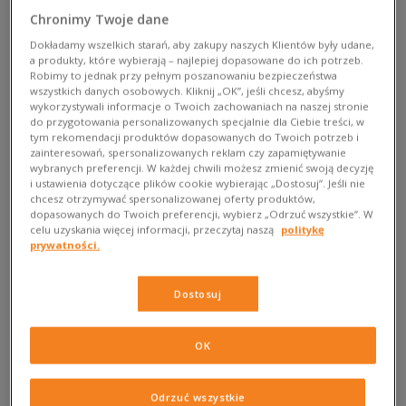
Chronimy Twoje dane
Dokładamy wszelkich starań, aby zakupy naszych Klientów były udane,
Seria adidas Equipment miała swoją premierę w 1991 roku i
a produkty, które wybierają – najlepiej dopasowane do ich potrzeb.
od razu stała się sensacją. Na początku lat 90. była
Robimy to jednak przy pełnym poszanowaniu bezpieczeństwa
zaprzeczeniem wszelkich ówczesnych trendów, zwrotem w
wszystkich danych osobowych. Kliknij „OK”, jeśli chcesz, abyśmy
wykorzystywali informacje o Twoich zachowaniach na naszej stronie
stronę tego, co w butach sportowych najważniejsze, czyli
do przygotowania personalizowanych specjalnie dla Ciebie treści, w
technologii i właściwości. Kiedy powróciła po niemal 30 latach,
tym rekomendacji produktów dopasowanych do Twoich potrzeb i
wszyscy z zapartym tchem śledzili poczynania brandu i
zainteresowań, spersonalizowanych reklam czy zapamiętywanie
wybranych preferencji. W każdej chwili możesz zmienić swoją decyzję
testowali nowe modele EQT. Czy sprostają oryginałowi? To
i ustawienia dotyczące plików cookie wybierając „Dostosuj”. Jeśli nie
było jedno z najważniejszych pytań. Przyjrzyjmy się więc
chcesz otrzymywać spersonalizowanej oferty produktów,
nowym rodzajom EQT i sprawdźmy, czym wyróżniają się
dopasowanych do Twoich preferencji, wybierz „Odrzuć wszystkie”. W
celu uzyskania więcej informacji, przeczytaj naszą
politykę
spośród innych butów dostępnych na rynku. Czym tym razem
prywatności.
zaskakuje adidas?
Support
Dostosuj
Pierwsze modele zaprezentowane w 2017 roku w linii
OK
Equipment to EQT Support. W ramach tej grupy możemy
wyróżnić m.in ADV, ADV PL, PK, 93/17 i RF. Jeśli chodzi o
różnice między nimi, są to po prostu różne kombinacje
Odrzuć wszystkie