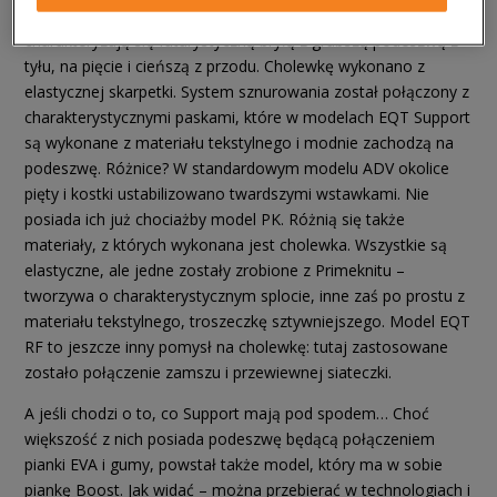
właściwości, materiałów i technologii. Wszystkie buty
charakteryzują się futurystyczną bryłą z grubszą podeszwą z
tyłu, na pięcie i cieńszą z przodu. Cholewkę wykonano z
elastycznej skarpetki. System sznurowania został połączony z
charakterystycznymi paskami, które w modelach EQT Support
są wykonane z materiału tekstylnego i modnie zachodzą na
podeszwę. Różnice? W standardowym modelu ADV okolice
pięty i kostki ustabilizowano twardszymi wstawkami. Nie
posiada ich już chociażby model PK. Różnią się także
materiały, z których wykonana jest cholewka. Wszystkie są
elastyczne, ale jedne zostały zrobione z Primeknitu –
tworzywa o charakterystycznym splocie, inne zaś po prostu z
materiału tekstylnego, troszeczkę sztywniejszego. Model EQT
RF to jeszcze inny pomysł na cholewkę: tutaj zastosowane
zostało połączenie zamszu i przewiewnej siateczki.
A jeśli chodzi o to, co Support mają pod spodem… Choć
większość z nich posiada podeszwę będącą połączeniem
pianki EVA i gumy, powstał także model, który ma w sobie
piankę Boost. Jak widać – można przebierać w technologiach i