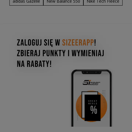
adidas Gazelle
New Balance 550
Nike Tech Fleece