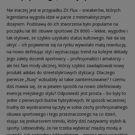
Nie inaczej jest w przypadku ZX Flux – sneakerów, których
legendarna wygoda idzie w parze z minimalistycznym
dizajnem. Podstawą do ich stworzenia było popularne na
początku lat 80. obuwie sportowe ZX 8000 – lekkie, wygodne i
tak stylowe, że szybko uzyskało status kultowego. Nie da się
ukryć – ich pojawienie się na rynku wywołało małą rewolucję,
na nowo definiując styl i wyznaczając trend na kolejne dekady.
Jego zalety docenili sportowcy – profesjonaliści i amatorzy –
ale też fani mody ulicznej, którzy szybko zaadaptowali nowy
produkt adidas do streetstyle’owych stylizacji. Dlaczego
pierwsze „fluxy” wzbudziły aż takie zainteresowanie? I czemu
dziś mawia się, że w pewien sposób na nowo zdefiniowały
esencję miejskiego stylu? Odpowiedź jest prosta – bo były to
jedne z pierwszych butów hybrydowych. W sposób wcześniej
trudny do wyobrażenia łączyły w sobie cechy profesjonalnego
obuwia sportowego i tego przeznaczonego na co dzień,
stając się prekursorem trendu, który dziś nazywamy stylish &
sporty. Udowodniły, że nie trzeba wybierać między modą a
wygodą, tak potrzebną lekkoatletom – można mieć wszystko!