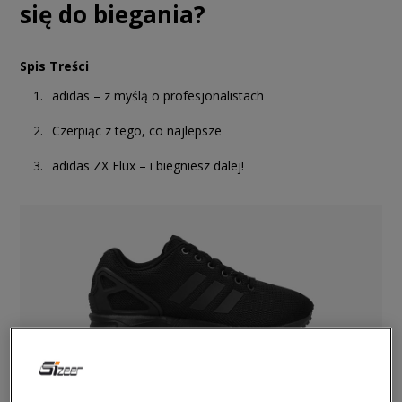
się do biegania?
Spis Treści
adidas – z myślą o profesjonalistach
Czerpiąc z tego, co najlepsze
adidas ZX Flux – i biegniesz dalej!
O tym, że adidas to brand produkujący produkty sportowe