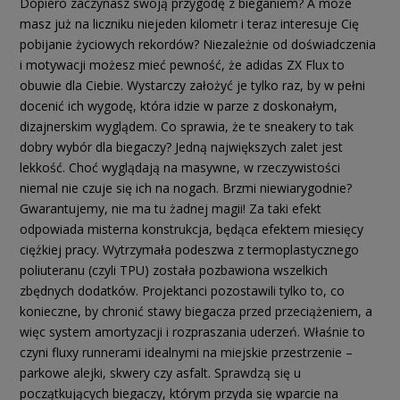
Dopiero zaczynasz swoją przygodę z bieganiem? A może
masz już na liczniku niejeden kilometr i teraz interesuje Cię
pobijanie życiowych rekordów? Niezależnie od doświadczenia
i motywacji możesz mieć pewność, że adidas ZX Flux to
obuwie dla Ciebie. Wystarczy założyć je tylko raz, by w pełni
docenić ich wygodę, która idzie w parze z doskonałym,
dizajnerskim wyglądem. Co sprawia, że te sneakery to tak
dobry wybór dla biegaczy? Jedną największych zalet jest
lekkość. Choć wyglądają na masywne, w rzeczywistości
niemal nie czuje się ich na nogach. Brzmi niewiarygodnie?
Gwarantujemy, nie ma tu żadnej magii! Za taki efekt
odpowiada misterna konstrukcja, będąca efektem miesięcy
ciężkiej pracy. Wytrzymała podeszwa z termoplastycznego
poliuteranu (czyli TPU) została pozbawiona wszelkich
zbędnych dodatków. Projektanci pozostawili tylko to, co
konieczne, by chronić stawy biegacza przed przeciążeniem, a
więc system amortyzacji i rozpraszania uderzeń. Właśnie to
czyni fluxy runnerami idealnymi na miejskie przestrzenie –
parkowe alejki, skwery czy asfalt. Sprawdzą się u
początkujących biegaczy, którym przyda się wparcie na