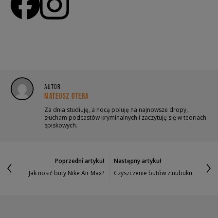
AUTOR
MATEUSZ OTERA
Za dnia studiuję, a nocą poluję na najnowsze dropy,
słucham podcastów kryminalnych i zaczytuję się w teoriach
spiskowych.
Poprzedni artykuł
Następny artykuł
Jak nosić buty Nike Air Max?
Czyszczenie butów z nubuku