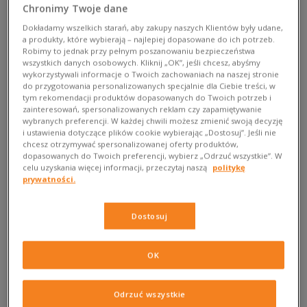
Chronimy Twoje dane
czasem się już zapomina. A przecież właśnie od obuwia dla
profesjonalistów wszystko się zaczęło! Dziś jednak łatwo to
Dokładamy wszelkich starań, aby zakupy naszych Klientów były udane,
a produkty, które wybierają – najlepiej dopasowane do ich potrzeb.
pominąć, tym bardziej, że kolejne dizajnerskie modele są
Robimy to jednak przy pełnym poszanowaniu bezpieczeństwa
przede wszystkim nastawione na lifestyle. Choć nie
wszystkich danych osobowych. Kliknij „OK”, jeśli chcesz, abyśmy
wykorzystywali informacje o Twoich zachowaniach na naszej stronie
pozbawione sportowego looku i wygody, rzadko kiedy
do przygotowania personalizowanych specjalnie dla Ciebie treści, w
uznawane są za typowo sportowe, chyba że mowa o
tym rekomendacji produktów dopasowanych do Twoich potrzeb i
modelach dedykowanych profesjonalistom, na przykład
zainteresowań, spersonalizowanych reklam czy zapamiętywanie
wybranych preferencji. W każdej chwili możesz zmienić swoją decyzję
piłkarzom czy lekkoatletom. Przyjęło się uważać, że adidas ZX
i ustawienia dotyczące plików cookie wybierając „Dostosuj”. Jeśli nie
Flux to właśnie obuwie casualowe, ale czasem spotyka się je
chcesz otrzymywać spersonalizowanej oferty produktów,
w zestawieniach obuwia runningowego, które wyliczają jego
dopasowanych do Twoich preferencji, wybierz „Odrzuć wszystkie”. W
celu uzyskania więcej informacji, przeczytaj naszą
politykę
zalety na treningu. Czy to oznacza, że naprawdę nadają się do
prywatności.
biegania? Sprawdzamy!
adidas – z myślą o profesjonalistach
Dostosuj
Długa historia adidas rozpoczęła się w 1924 roku od
OK
rodzinnego przedsiębiorstwa Adolfa i Rudolfa Dasslerów.
Bracia od samego początku skupili się na produkcji obuwia
przeznaczonego dla sportowców – i zrobili to z iście
Odrzuć wszystkie