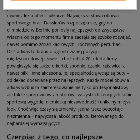
niemiecką precyzją! Ich doskonałe jakościowo produkty
początkowo służyły żołnierzom, ale później pokochali je
również lekkoatleci i piłkarze. Największa sława obuwia
sportowego braci Dasslerów rozpoczęła się, gdy na
olimpiadzie w Berlinie poniosły najlepszych do zwycięstwa.
Właśnie od tego momentu firma zaczęła się szybko rozwijać,
nawet pomimo zmian kadrowych i rodzinnych perturbacji.
Dziś adidas to brand o ugruntowanej pozycji i
międzynarodowej sławie. I choć od lat 20. oferta firmy
powiększyła się także o kurtki, spodnie, czapki, rękawice, a
nawet piłki i inne akcesoria, jej specjalnością wciąż są buty –
od dekad doceniane przez najlepszych. Każdy model obuwia
adidas wzbudza zainteresowanie nie tylko profesjonalistów,
ale także sportowców-amatorów i wszystkich ceniących sobie
sportową wygodę, niemiecką niezawodność i unikalny miejski
look. Choć więc czasy się zmieniły, jedna rzecz pozostaje
niezmienna – najwyższa jakość produktu kierowanego do
najbardziej wymagających.
Czerpiąc z tego, co najlepsze