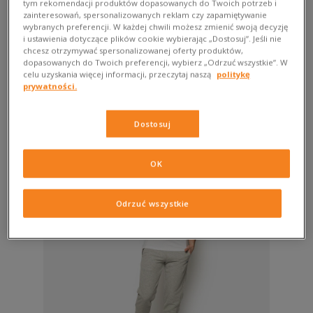
sześciu tekstylnych paneli, które tworzą sztywną „misę”.
tym rekomendacji produktów dopasowanych do Twoich potrzeb i
zainteresowań, spersonalizowanych reklam czy zapamiętywanie
Dzięki temu przednia część jest na tyle duża, by pomieścić
wybranych preferencji. W każdej chwili możesz zmienić swoją decyzję
napisy, loga i jakikolwiek zaprojektowany przez producenta
i ustawienia dotyczące plików cookie wybierając „Dostosuj”. Jeśli nie
wzór.
chcesz otrzymywać spersonalizowanej oferty produktów,
dopasowanych do Twoich preferencji, wybierz „Odrzuć wszystkie”. W
celu uzyskania więcej informacji, przeczytaj naszą
politykę
Kultową marką produkującą fullcapy i snapbacki jest
prywatności.
amerykańska New Era. Znana ze współpracy na wyłączność z
MLB, m.in. z drużyną New York Yankees.
Dostosuj
OK
Odrzuć wszystkie