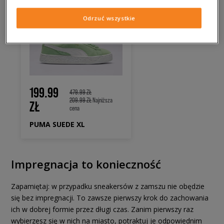
Odrzuć wszystkie
199.99
479.99 ZŁ
209.99 ZŁ
Najniższa
ZŁ
cena
PUMA SUEDE XL
Impregnacja to konieczność
Zapamiętaj: w przypadku sneakersów z zamszu nie obędzie
się bez impregnacji. To zawsze pierwszy krok do zachowania
ich w dobrej formie przez długi czas. Zanim pierwszy raz
wybierzesz się w nich na miasto, potraktuj je odpowiednim