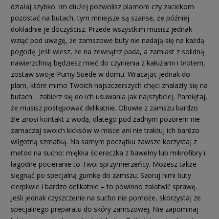
działaj szybko. Im dłużej pozwolisz plamom czy zaciekom
pozostać na butach, tym mniejsze są szanse, że później
dokładnie je doczyścisz. Przede wszystkim musisz jednak
wziąć pod uwagę, że zamszowe buty nie nadają się na każdą
pogodę. Jeśli wiesz, że na zewnątrz pada, a zamiast z solidną
nawierzchnią będziesz mieć do czynienia z kałużami i błotem,
zostaw swoje Pumy Suede w domu. Wracając jednak do
plam, które mimo Twoich najszczerszych chęci znalazły się na
butach… zabierz się do ich usuwania jak najszybciej. Pamiętaj,
że musisz postępować delikatnie. Obuwie z zamszu bardzo
źle znosi kontakt z wodą, dlatego pod żadnym pozorem nie
zamaczaj swoich kicksów w misce ani nie traktuj ich bardzo
wilgotną szmatką. Na samym początku zawsze korzystaj z
metod na sucho: miękka ściereczka z bawełny lub mikrofibry i
łagodne pocieranie to Twoi sprzymierzeńcy. Możesz także
sięgnąć po specjalną gumkę do zamszu. Szoruj nimi buty
cierpliwie i bardzo delikatnie – to powinno załatwić sprawę.
Jeśli jednak czyszczenie na sucho nie pomoże, skorzystaj ze
specjalnego preparatu do skóry zamszowej. Nie zapominaj