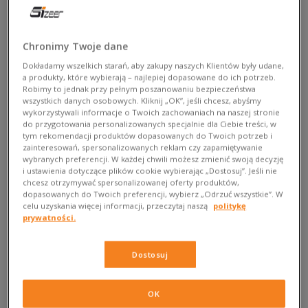
Jak czyścić kultowe Puma Suede?
Kultowy streetwear zasługuje na odpowiednie traktowanie!
Chronimy Twoje dane
Jeśli śledzisz Sizeera, pewnie nie raz obiło Ci się to o uszy.
Dokładamy wszelkich starań, aby zakupy naszych Klientów były udane,
Tymczasem Twoje Pumy Suede znowu brudne. No
a produkty, które wybierają – najlepiej dopasowane do ich potrzeb.
judgement. Zamsz to szczególny materiał, wyjątkowo
Robimy to jednak przy pełnym poszanowaniu bezpieczeństwa
wszystkich danych osobowych. Kliknij „OK”, jeśli chcesz, abyśmy
podatny na zabrudzenia. Nawet jeden krótki spacer w
wykorzystywali informacje o Twoich zachowaniach na naszej stronie
niekorzystnych warunkach może bardzo źle wpłynąć na
do przygotowania personalizowanych specjalnie dla Ciebie treści, w
kondycję Twoich kicksów. Ale no worries. W Sizeer znamy
tym rekomendacji produktów dopasowanych do Twoich potrzeb i
zainteresowań, spersonalizowanych reklam czy zapamiętywanie
sposoby, jak obchodzić się z delikatnymi sneakersami.
wybranych preferencji. W każdej chwili możesz zmienić swoją decyzję
Sprawdź nasze wskazówki, które pozwolą Ci wydobyć z
i ustawienia dotyczące plików cookie wybierając „Dostosuj”. Jeśli nie
chcesz otrzymywać spersonalizowanej oferty produktów,
legendarnego modelu to, co najlepsze. W łatwy sposób
dopasowanych do Twoich preferencji, wybierz „Odrzuć wszystkie”. W
sprawisz , że buty Puma Suede będą Ci służyć długo i w
celu uzyskania więcej informacji, przeczytaj naszą
politykę
doskonałym stanie.
prywatności.
Sprawdź damskie sneakersy Puma Suede
Dostosuj
OK