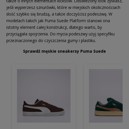
także o innych elementach kicksów. Odświeżony look zyskasz,
jeśli wypierzesz sznurówki, które w miejskich okolicznościach
dość szybko się brudzą, a także doczyścisz podeszwę. W
modelach takich jak Puma Suede Platform stanowi ona
istotny element całej konstrukcji, dlatego warto, by
przyciągała spojrzenia. Do mycia podeszwy użyj specyfiku
przeznaczonego do czyszczenia gumy i plastiku.
Sprawdź męskie sneakersy Puma Suede