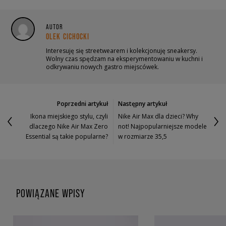
AUTOR
OLEK CICHOCKI
Interesuję się streetwearem i kolekcjonuję sneakersy.
Wolny czas spędzam na eksperymentowaniu w kuchni i
odkrywaniu nowych gastro miejscówek.
Poprzedni artykuł
Następny artykuł
Ikona miejskiego stylu, czyli
Nike Air Max dla dzieci? Why
dlaczego Nike Air Max Zero
not! Najpopularniejsze modele
Essential są takie popularne?
w rozmiarze 35,5
POWIĄZANE WPISY