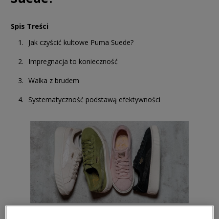
Spis Treści
Jak czyścić kultowe Puma Suede?
Impregnacja to konieczność
Walka z brudem
Systematyczność podstawą efektywności