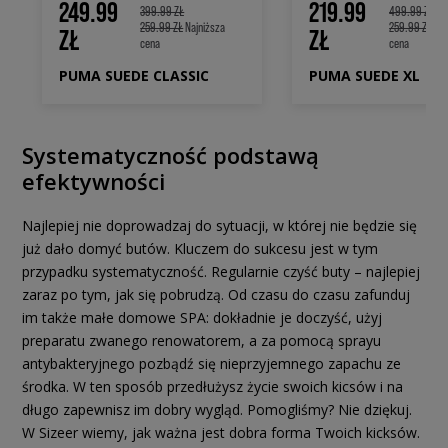
249.99
219.99
399.99 ZŁ
499.99 ZŁ
259.99 ZŁ
Najniższa
259.99 ZŁ
Naj
ZŁ
ZŁ
cena
cena
PUMA SUEDE CLASSIC
PUMA SUEDE XL
Systematyczność podstawą
efektywności
Najlepiej nie doprowadzaj do sytuacji, w której nie będzie się
już dało domyć butów. Kluczem do sukcesu jest w tym
przypadku systematyczność. Regularnie czyść buty – najlepiej
zaraz po tym, jak się pobrudzą. Od czasu do czasu zafunduj
im także małe domowe SPA: dokładnie je doczyść, użyj
preparatu zwanego renowatorem, a za pomocą sprayu
antybakteryjnego pozbądź się nieprzyjemnego zapachu ze
środka. W ten sposób przedłużysz życie swoich kicsów i na
długo zapewnisz im dobry wygląd. Pomogliśmy? Nie dziękuj.
W Sizeer wiemy, jak ważna jest dobra forma Twoich kicksów.