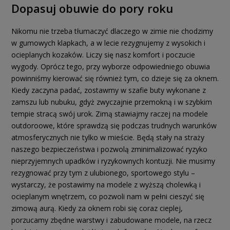
Dopasuj obuwie do pory roku
Nikomu nie trzeba tłumaczyć dlaczego w zimie nie chodzimy
w gumowych klapkach, a w lecie rezygnujemy z wysokich i
ocieplanych kozaków. Liczy się nasz komfort i poczucie
wygody. Oprócz tego, przy wyborze odpowiedniego obuwia
powinniśmy kierować się również tym, co dzieje się za oknem.
Kiedy zaczyna padać, zostawmy w szafie buty wykonane z
zamszu lub nubuku, gdyż zwyczajnie przemokną i w szybkim
tempie stracą swój urok. Zimą stawiajmy raczej na modele
outdoroowe, które sprawdzą się podczas trudnych warunków
atmosferycznych nie tylko w mieście. Będą stały na straży
naszego bezpieczeństwa i pozwolą zminimalizować ryzyko
nieprzyjemnych upadków i ryzykownych kontuzji. Nie musimy
rezygnować przy tym z ulubionego, sportowego stylu –
wystarczy, że postawimy na modele z wyższą cholewką i
ocieplanym wnętrzem, co pozwoli nam w pełni cieszyć się
zimową aurą. Kiedy za oknem robi się coraz cieplej,
porzucamy zbędne warstwy i zabudowane modele, na rzecz