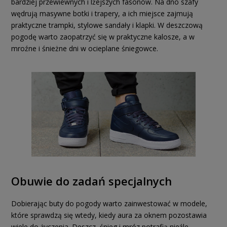
bardziej przewiewnych i lżejszych fasonów. Na dno szafy
wędrują masywne botki i trapery, a ich miejsce zajmują
praktyczne trampki, stylowe sandały i klapki. W deszczową
pogodę warto zaopatrzyć się w praktyczne kalosze, a w
mroźne i śnieżne dni w ocieplane śniegowce.
Obuwie do zadań specjalnych
Dobierając buty do pogody warto zainwestować w modele,
które sprawdzą się wtedy, kiedy aura za oknem pozostawia
wiele do życzenia. Deszcz, śnieg i mróz potrafią nieźle