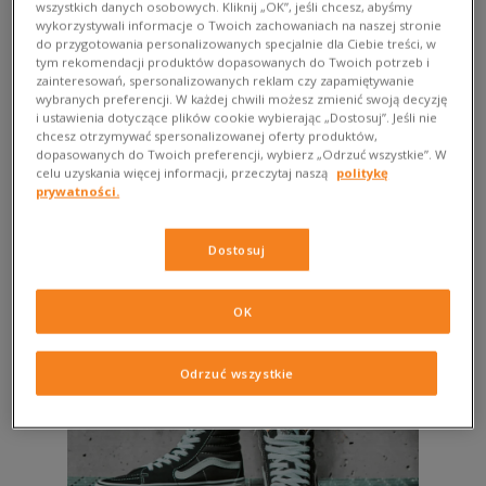
wszystkich danych osobowych. Kliknij „OK”, jeśli chcesz, abyśmy
jazdy na desce, dlatego fason trampek, tenisówek
wykorzystywali informacje o Twoich zachowaniach na naszej stronie
czy sneakersów przeznaczonych do uprawiania tego sportu
do przygotowania personalizowanych specjalnie dla Ciebie treści, w
musi odpowiednio zabezpieczać newralgiczne miejsca. Z tego
tym rekomendacji produktów dopasowanych do Twoich potrzeb i
zainteresowań, spersonalizowanych reklam czy zapamiętywanie
względu w wielu modelach butów na deskę zastosowano
wybranych preferencji. W każdej chwili możesz zmienić swoją decyzję
wzmocnioną konstrukcję w postaci wydłużonych osłonek na
i ustawienia dotyczące plików cookie wybierając „Dostosuj”. Jeśli nie
nosku buta czy miękkiej pianki wewnętrznej, która znakomicie
chcesz otrzymywać spersonalizowanej oferty produktów,
dopasowanych do Twoich preferencji, wybierz „Odrzuć wszystkie”. W
amortyzuje lądowanie z dużej wysokości. Wykorzystanie
celu uzyskania więcej informacji, przeczytaj naszą
politykę
wygodnych rozwiązań sprawiło, że po obuwie przeznaczone
prywatności.
do skateboardingu przypadło do gustu osobom doceniającym
komfortowy design i w rezultacie stało się też nieodłącznym
Dostosuj
elementem streetwearowych zestawów na co dzień. Dlatego
jeśli chcesz uzupełnić swoją kolekcję sneakersów – sprawdź
jakie buty skate męskie, damskie i juniorskie czekają w Sizeer i
OK
znajdź idealny model.
Odrzuć wszystkie