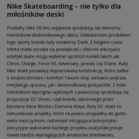
Nike Skateboarding – nie tylko dla
miłośników deski
Produkty Nike SB bez wątpienia spodobają się niememu
miłośnikowi deskorolkowego vibe’u. Debiutanckim produktem
tego sporty brandu były sneakersy Dunk. Z biegiem czasu
oferta marki zaczęła się powiększać i obecnie entuzjaści
estetyki skate mogą wybierać spośród modeli takich jak:
Chron, Charge, Force 58, Adversary, Janoski czy Shane. Buty
Nike skate posiadają dopracowaną konstrukcję, która zadba
o bezpieczeństwo i komfort Twoich stóp zarówno podczas
miejskiego spaceru, jak i deskorolkowej przejażdżki. Z kolei
miłośnikom wyścigów rajdowych z pewnością spodobają się
propozycje DC Shoes, czyli brandu założonego przez
kierowcę Kena Blocka i Damona Waya. Buty DC skate to
nietuzinkowe projekty, które na pewno przypadną do gustu
wielu mężczyznom, natomiast intrygująca kolorystyka i
precyzyjne wykonanie każdego projektu usatysfakcjonuje
nawet bardzo wymagających amatorów streetwearu.