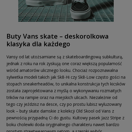
Buty Vans skate – deskorolkowa
klasyka dla każdego
Vansy od lat utożsamiane są z skateboardingową subkulturą,
jednak z roku na rok zyskują one coraz większą popularność
wśród amatorów ulicznego looku. Chociaż rozpoznawalna
sylwetka modeli takich jak Sk8-Hi czy Sk8-Low często gości na
stopach sneakerheadów, to unikalna konstrukcja tych kicsków
została zaprojektowana z myślą o wykonywaniu rozmaitych
trików na rampie oraz na miejskich ulicach. Niezależnie od
tego czy jeździsz na desce, czy po prostu lubisz wyluzowany
look – buty skate damskie z kolekcji Old Skool od Vans z
pewnością przypadną Ci do gustu. Kultowy pasek Jazz Stripe z
boku cholewki doda oryginalnego charakteru nawet bardzo
prostym streetwearowym setom, a szeroki wybór