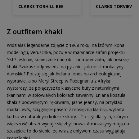
CLARKS TORHILL BEE
CLARKS TORVIEW
Z outfitem khaki
Widziałaś legendarne zdjęcie z 1968 roku, na którym ikona
modelingu, Veruschka, pozuje w marynarce safari projektu
YSL? Jeśli nie, koniecznie nadrób – ona wiedziała, jak nosi się
khaki. Szukasz odpowiedzi na pytanie, jak nosić mokasyny
damskie? Poczuj się jak Indiana Jones na archeologicznej
wyprawie, albo Meryl Streep w Pożegnaniu z Afryką:
wystarczy, że połączysz te klasyczne buty z naturalnymi
tkaninami w spłowiałych kolorach sawanny. Lniana koszula
khaki z podwiniętymi rękawami, jasne jeansy, na przykład
marki Levi’s, ściągnięte pasem z mosiężną klamrą, wytarta
kurtka w naturalnym kolorze skóry… To styl dla tych, którym
większość ubrań wydaje się zbyt nowa. A mokasyny mają na
szczęście to do siebie, że wraz z upływem czasu wyglądają
coraz lepiej.