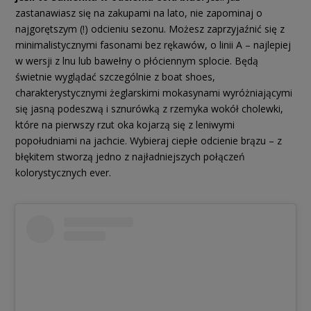
zastanawiasz się na zakupami na lato, nie zapominaj o
najgorętszym (!) odcieniu sezonu. Możesz zaprzyjaźnić się z
minimalistycznymi fasonami bez rękawów, o linii A – najlepiej
w wersji z lnu lub bawełny o płóciennym splocie. Będą
świetnie wyglądać szczególnie z boat shoes,
charakterystycznymi żeglarskimi mokasynami wyróżniającymi
się jasną podeszwą i sznurówką z rzemyka wokół cholewki,
które na pierwszy rzut oka kojarzą się z leniwymi
popołudniami na jachcie. Wybieraj ciepłe odcienie brązu – z
błękitem stworzą jedno z najładniejszych połączeń
kolorystycznych ever.