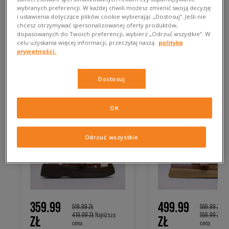
Chyba już czujesz, że to nie opcja dla minimalistek, ale na
wybranych preferencji. W każdej chwili możesz zmienić swoją decyzję
wszelki wypadek podpowiemy: nie ograniczaj się.
i ustawienia dotyczące plików cookie wybierając „Dostosuj”. Jeśli nie
chcesz otrzymywać spersonalizowanej oferty produktów,
Rozkloszowana spódnica z koronki w intensywnym kolorze?
dopasowanych do Twoich preferencji, wybierz „Odrzuć wszystkie”. W
Doskonale. Bluzka w wykładanym kołnierzem, ozdobiona
celu uzyskania więcej informacji, przeczytaj naszą
politykę
angielskim haftem? Widać, że to czujesz. Czas uruchomić
prywatności.
wyobraźnię.
Dostosuj
OK
Odrzuć wszystkie
359.99
499.99
519.99 ZŁ
559.99 ZŁ
419.99 ZŁ
Najniższa
559.99 ZŁ
Na
ZŁ
ZŁ
cena
cena