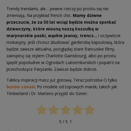
Trendy trendami, ale… pewne rzeczy po prostu się nie
zmieniają. Na przykład french chic.
Mamy dziwne
przeczucie, że za 50 lat wciąż będzie można spotkać
dziewczyny, które wiosną noszą koszulkę w
marynarskie paski, wąskie jeansy, trencz…
i oczywiście
mokasyny. Jeśli chcesz zbudować garderobę kapsułową, która
będzie zawsze aktualna, pooglądaj stare francuskie filmy,
zainspiruj się stylem Charlotte Gainsbourg, albo po prostu
spędź popołudnie w Ogrodach Luksemburskich i popatrz na
przechodzące Paryżanki. Zawsze będzie dobrze.
Tablicę inspiracji masz już gotową. Teraz potrzeba Ci tylko
butów casual
. Po modele od topowych marek, takich jak
Timberland i Dr. Martens przyjdź do Sizeer.
5
/ 5.
1