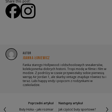
Share this post:
AUTOR
JOANNA ŁUNIEWICZ
Fanka starego Hollywood i oldschoolowych sneakersów,
kolekcjonerka dobrych historii. Tropi modę w filmie i film w
modzie. Z podróży w czasie przywiozłaby sobie pierwszą
wersję Air Jordan 1, ale skarby vintage znajduje również tu i
teraz. Lubi happy endy i popcorn z rodzynkami w
czekoladzie.
Poprzedni artykuł
Następny artykuł
Buty Hoka – jaki rozmiar
Jak czyścić buty sportowe?