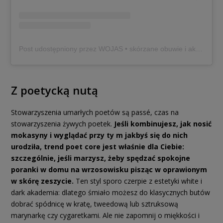
Post udostępniony przez WOJAS • skórzane obuwie i akcesoria (@wojas_official)
Z poetycką nutą
Stowarzyszenia umarłych poetów są passé, czas na
stowarzyszenia żywych poetek.
Jeśli kombinujesz, jak nosić
mokasyny i wyglądać przy ty m jakbyś się do nich
urodziła, trend poet core jest właśnie dla Ciebie:
szczególnie, jeśli marzysz, żeby spędzać spokojne
poranki w domu na wrzosowisku pisząc w oprawionym
w skórę zeszycie.
Ten styl sporo czerpie z estetyki white i
dark akademia: dlatego śmiało możesz do klasycznych butów
dobrać spódnicę w kratę, tweedową lub sztruksową
marynarkę czy cygaretkami. Ale nie zapomnij o miękkości i