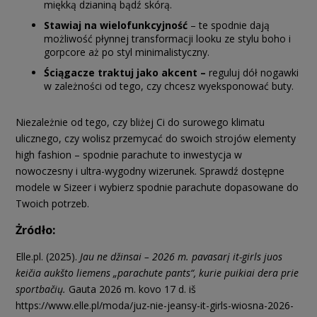
miękką dzianiną bądź skórą.
Stawiaj na wielofunkcyjność
– te spodnie dają
możliwość płynnej transformacji looku ze stylu boho i
gorpcore aż po styl minimalistyczny.
Ściągacze traktuj jako akcent –
reguluj dół nogawki
w zależności od tego, czy chcesz wyeksponować buty.
Niezależnie od tego, czy bliżej Ci do surowego klimatu
ulicznego, czy wolisz przemycać do swoich strojów elementy
high fashion – spodnie parachute to inwestycja w
nowoczesny i ultra-wygodny wizerunek. Sprawdź dostępne
modele w Sizeer i wybierz spodnie parachute dopasowane do
Twoich potrzeb.
Żródło:
Elle.pl. (2025).
Jau ne džinsai – 2026 m. pavasarį it-girls juos
keičia aukšto liemens „parachute pants“, kurie puikiai dera prie
sportbačių.
Gauta 2026 m. kovo 17 d. iš
https://www.elle.pl/moda/juz-nie-jeansy-it-girls-wiosna-2026-