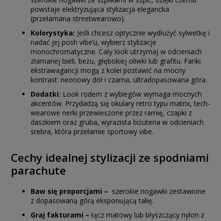
powstaje elektryzująca stylizacja elegancka
(przełamana streetwearowo).
Kolorystyka:
Jeśli chcesz optycznie wydłużyć sylwetkę i
nadać jej posh vibe’u, wybierz stylizacje
monochromatyczne. Cały look utrzymaj w odcieniach
złamanej bieli, beżu, głębokiej oliwki lub grafitu. Fanki
ekstrawagancji mogą z kolei postawić na mocny
kontrast: neonowy dół i czarna, ultradopasowana góra.
Dodatki:
Look rodem z wybiegów wymaga mocnych
akcentów. Przydadzą się okulary retro typu matrix, tech-
wearowe nerki przewieszone przez ramię, czapki z
daszkiem oraz gruba, wyrazista biżuteria w odcieniach
srebra, która przełamie sportowy vibe.
Cechy idealnej stylizacji ze spodniami
parachute
Baw się proporcjami –
szerokie nogawki zestawione
z dopasowaną górą eksponującą talię.
Graj fakturami –
łącz matowy lub błyszczący nylon z