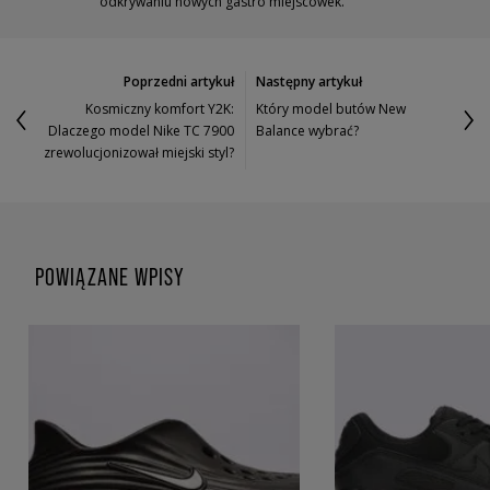
odkrywaniu nowych gastro miejscówek.
Poprzedni artykuł
Następny artykuł
Kosmiczny komfort Y2K:
Który model butów New
Dlaczego model Nike TC 7900
Balance wybrać?
zrewolucjonizował miejski styl?
POWIĄZANE WPISY