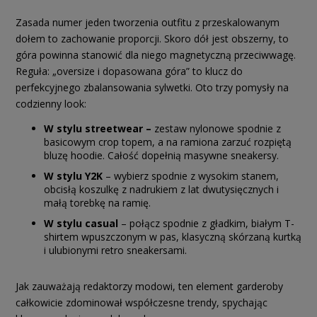
Zasada numer jeden tworzenia outfitu z przeskalowanym
dołem to zachowanie proporcji. Skoro dół jest obszerny, to
góra powinna stanowić dla niego magnetyczną przeciwwagę.
Reguła: „oversize i dopasowana góra” to klucz do
perfekcyjnego zbalansowania sylwetki. Oto trzy pomysły na
codzienny look:
W stylu streetwear –
zestaw nylonowe spodnie z
basicowym crop topem, a na ramiona zarzuć rozpiętą
bluzę hoodie. Całość dopełnią masywne sneakersy.
W stylu Y2K
– wybierz spodnie z wysokim stanem,
obcisłą koszulkę z nadrukiem z lat dwutysięcznych i
małą torebkę na ramię.
W stylu casual
– połącz spodnie z gładkim, białym T-
shirtem wpuszczonym w pas, klasyczną skórzaną kurtką
i ulubionymi retro sneakersami.
Jak zauważają redaktorzy modowi, ten element garderoby
całkowicie zdominował współczesne trendy, spychając