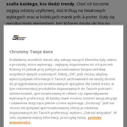
szafie każdego, kto śledzi trendy.
Choć ich korzenie
sięgają odzieży użytkowej, dziś królują na światowych
wybiegach oraz w kolekcjach marek prêt-à-porter. Stały się
nieodłącznym elementem, bez którego moda uliczna po
prostu nie istnieje. Jak okiełznać ten wymagający fason i
wpleść go do codziennych outfitów, by wyglądać jak z okładki
high fashion magazynu? Sekretem jest odpowiedni balans i
zabawa formą.
Chronimy Twoje dane
Dokładamy wszelkich starań, aby zakupy naszych Klientów były udane,
a produkty, które wybierają – najlepiej dopasowane do ich potrzeb.
Robimy to jednak przy pełnym poszanowaniu bezpieczeństwa
wszystkich danych osobowych. Kliknij „OK”, jeśli chcesz, abyśmy
wykorzystywali informacje o Twoich zachowaniach na naszej stronie
do przygotowania personalizowanych specjalnie dla Ciebie treści, w
tym rekomendacji produktów dopasowanych do Twoich potrzeb i
zainteresowań, spersonalizowanych reklam czy zapamiętywanie
wybranych preferencji. W każdej chwili możesz zmienić swoją decyzję
i ustawienia dotyczące plików cookie wybierając „Dostosuj”. Jeśli nie
chcesz otrzymywać spersonalizowanej oferty produktów,
dopasowanych do Twoich preferencji, wybierz „Odrzuć wszystkie”. W
Jakie to spodnie parachute i skąd się
celu uzyskania więcej informacji, przeczytaj naszą
politykę
prywatności.
wzięły?