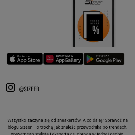
Wszystko zaczyna się od sneakersów. A co dalej? Sprawdź na
blogu Sizeer. To trochę jak znaleźć przewodnika po trendach,
prywatnego stylistę i eksperta ds. obuwia w jednej osobie.