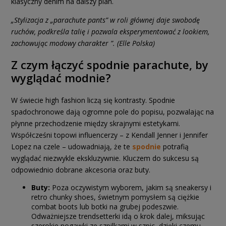
klasyczny denim na dalszy plan.
„Stylizacja z „parachute pants” w roli głównej daje swobodę
ruchów, podkreśla talię i pozwala eksperymentować z lookiem,
zachowując modowy charakter ”. (Elle Polska)
Z czym łączyć spodnie parachute, by
wyglądać modnie?
W świecie high fashion liczą się kontrasty. Spodnie
spadochronowe dają ogromne pole do popisu, pozwalając na
płynne przechodzenie między skrajnymi estetykami.
Współcześni topowi influencerzy – z Kendall Jenner i Jennifer
Lopez na czele – udowadniają, że te
spodnie
potrafią
wyglądać niezwykle ekskluzywnie. Kluczem do sukcesu są
odpowiednio dobrane akcesoria oraz buty.
Buty:
Poza oczywistym wyborem, jakim są sneakersy i
retro chunky shoes, świetnym pomysłem są ciężkie
combat boots lub botki na grubej podeszwie.
Odważniejsze trendsetterki idą o krok dalej, miksując
szerokie nogawki ze szpilkami w szpic, dzięki czemu