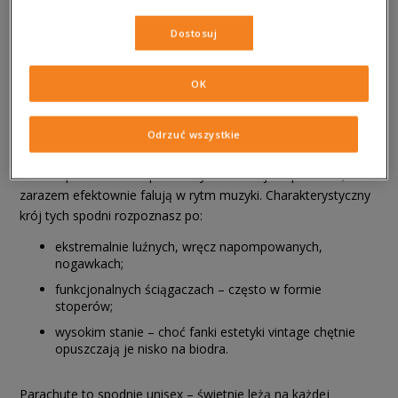
Kiedy myślimy o powrocie do przeszłości, przed oczami staje
Dostosuj
nam styl Y2K. To właśnie z przełomu tysiącleci oraz szalonych
lat 90. czerpiemy dziś najwięcej inspiracji.
Spodnie typu
OK
parachute mają rodowód militarno-sportowy.
Ich
bezpośrednim przodkiem są luźne kombinezony lotnicze oraz
odzież, którą w latach 80. i 90. zaadaptowała kultura
Odrzuć wszystkie
breakdance. Tancerze potrzebowali ubrań, które nie krępują
ruchów podczas skomplikowanych ewolucji na parkiecie, a
zarazem efektownie falują w rytm muzyki. Charakterystyczny
krój tych spodni rozpoznasz po:
ekstremalnie luźnych, wręcz napompowanych,
nogawkach;
funkcjonalnych ściągaczach – często w formie
stoperów;
wysokim stanie – choć fanki estetyki vintage chętnie
opuszczają je nisko na biodra.
Parachute to spodnie unisex – świetnie leżą na każdej