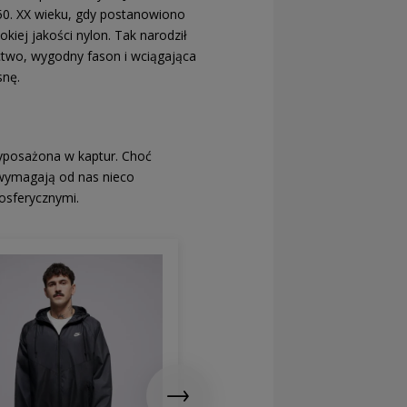
50. XX wieku, gdy postanowiono
iej jakości nylon. Tak narodził
ctwo, wygodny fason i wciągająca
snę.
yposażona w kaptur. Choć
e wymagają od nas nieco
osferycznymi.