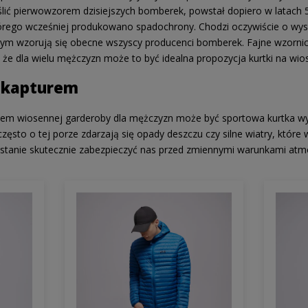
lić pierwowzorem dzisiejszych bomberek, powstał dopiero w latach 
tórego wcześniej produkowano spadochrony. Chodzi oczywiście o wysok
tórym wzorują się obecne wszyscy producenci bomberek. Fajne wzorni
, że dla wielu mężczyzn może to być idealna propozycja kurtki na wio
 kapturem
em wiosennej garderoby dla mężczyzn może być sportowa kurtka w
 często o tej porze zdarzają się opady deszczu czy silne wiatry, któr
 w stanie skutecznie zabezpieczyć nas przed zmiennymi warunkami atm