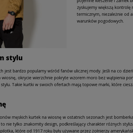
pojemne kieszenie i zamek b
zyskujemy większą kontrolę
termicznym, niezależnie od a
warunków pogodowych.
m stylu
ch jest bardzo popularny wśród fanów ulicznej mody. Jeśli na co dzień
na wiosnę, okrycie wierzchnie pokryte wzorem moro bez wątpienia pom
 stylu. Takie kurtki w swoich ofertach mają topowe marki, które ciesz
nę
sonów męskich kurtek na wiosnę w ostatnich sezonach jest bomberka,
o nie tylko znakomity design, podkreślający charakter różnych stylizac
 pilotka, które od 1917 roku były używane przez żołnierzy amerykańsk