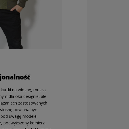
jonalność
j kurtki na wiosnę, musisz
nym dla oka designie, ale
wiązaniach zastosowanych
 wiosnę powinna być
ąć pod uwagę modele
, podwyższony kołnierz,