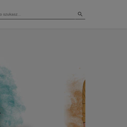
Search Button
H