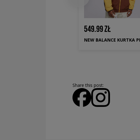
549.99 ZŁ
9.99 ZŁ
329.99 ZŁ
219.99 ZŁ
Najniższa cena
ADIDAS KURTKA ORTALION ARCH TT
Share this post: