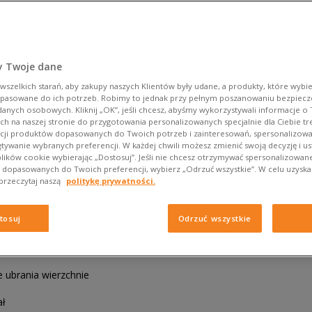
y Twoje dane
szelkich starań, aby zakupy naszych Klientów były udane, a produkty, które wybie
dopasowane do ich potrzeb. Robimy to jednak przy pełnym poszanowaniu bezpiec
danych osobowych. Kliknij „OK”, jeśli chcesz, abyśmy wykorzystywali informacje o
h na naszej stronie do przygotowania personalizowanych specjalnie dla Ciebie tre
ji produktów dopasowanych do Twoich potrzeb i zainteresowań, spersonalizow
tywanie wybranych preferencji. W każdej chwili możesz zmienić swoją decyzję i us
lików cookie wybierając „Dostosuj”. Jeśli nie chcesz otrzymywać spersonalizowane
dopasowanych do Twoich preferencji, wybierz „Odrzuć wszystkie”. W celu uzyska
 przeczytaj naszą
politykę prywatności.
kę męską na wiosnę?
tosuj
Odrzuć wszystkie
e ubrania wierzchnie
ał