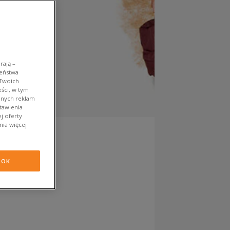
rają –
zeństwa
 Twoich
ści, w tym
anych reklam
tawienia
j oferty
nia więcej
OK