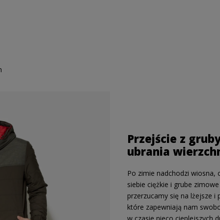
m
Przejście z grub
ubrania wierzch
Po zimie nadchodzi wiosna, c
siebie ciężkie i grube zimow
przerzucamy się na lżejsze i 
które zapewniają nam swobo
w czasie nieco cieplejszych 