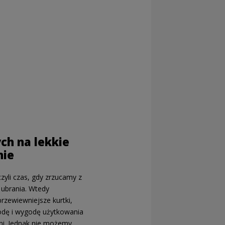
ych na lekkie
nie
zyli czas, gdy zrzucamy z
e ubrania. Wtedy
przewiewniejsze kurtki,
dę i wygodę użytkowania
dni. Jednak nie możemy