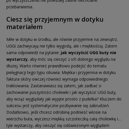
po wyczyszczeniu nie powstały żadne niechciane
przebarwienia.
Ciesz się przyjemnym w dotyku
materiałem
Miłe w dotyku w środku, ale równie przyjemne na zewnątrz.
UGGi zachwycają nie tylko wygodą, ale i miękkością. Zatem
sama odpowiedź na pytanie:
jak wyczyścić UGG buty nie
wystarczy
, aby móc się cieszyć z ich dobrego wyglądu na
dłużej. Warto również prawidłowo podejść do tematu
pielęgnacji tego typu obuwia. Miękka i przyjemna w dotyku
faktura skóry owczej również wymaga odpowiedniego
traktowania. Zastanawiasz się zatem, jak zadbać o
zachowanie puszystości cholewki i jak wyczyścić UGG buty,
aby wciąż wyglądały jak wyjęte prosto z pudełka? Kluczem do
sukcesu jest systematyczne pozbywanie się zabrudzeń.
Dodatkowo, jeśli chcesz odrobinę podnieść włosie na
wierzchu buta, wyczesz miękką szczoteczką całą cholewkę i…
tyle wystarczy, aby cieszyć się odświeżonym wyglądem