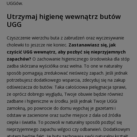
UGGów.
Utrzymaj higienę wewnątrz butów
UGG
Czyszczenie wierzchu buta z zabrudzeń oraz wyczesywanie
cholewki to jeszcze nie koniec.
Zastanawiasz się, jak
czyścić UGG wewnątrz, aby pozbyć się nieprzyjemnych
zapachów?
O zachowanie higienicznego środowiska dla stóp
zadba skórzana wyściółka oraz wełna. To one w naturalny
sposób pomagają zredukować nieświeży zapach. Jeśli jednak
potrzebujesz dodatkowego wsparcia, zdecyduj się na zakup
odświeżacza do butów. Taka całościowa pielęgnacja sprawi,
że oprócz dobrego wyglądu, Twoje obuwie będzie również
zadbane i higieniczne w środku. Jeśli jednak Twoje UGGi
zamokną, po powrocie do domu wypchaj je gazetami i
odstaw w zacienione oraz suche miejsce z dala od źródła
ciepła i światła. To pozwoli w naturalny sposób pozbyć się
nieprzyjemnego zapachu wilgoci czy odbarwień. Dodatkowym
atutem będzie fakt, że buty zachowają swój naturalny kształt