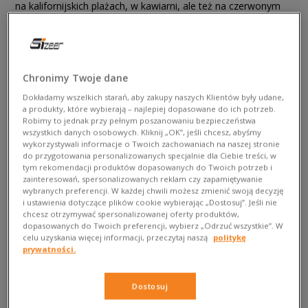
na kalifornijskich plażach, w kawiarni, ale też na czerwonym
dywanie. Jeśli i Ty przepadłaś na punkcie UGGów, z pewnością
oprócz wygody, chcesz też cieszyć się ich nienaganną
czystością. Przygotowujesz się do sezonu i zastanawiasz się,
jak wyczyścić UGG buty, aby te mimo upływu czasu wciąż
Chronimy Twoje dane
prezentowały się tak, jak od razu po zakupie?
I przede
Dokładamy wszelkich starań, aby zakupy naszych Klientów były udane,
wszystkim – jak czyścić UGG, biorąc pod uwagę
a produkty, które wybierają – najlepiej dopasowane do ich potrzeb.
materiały, z jakich je wykonano?
A może zastanawiasz
Robimy to jednak przy pełnym poszanowaniu bezpieczeństwa
się, jak impregnować UGG, by dłużej zachowały swoją
wszystkich danych osobowych. Kliknij „OK”, jeśli chcesz, abyśmy
wykorzystywali informacje o Twoich zachowaniach na naszej stronie
świeżość? Odpowiedzi na te pytania znajdziesz poniżej.
do przygotowania personalizowanych specjalnie dla Ciebie treści, w
tym rekomendacji produktów dopasowanych do Twoich potrzeb i
zainteresowań, spersonalizowanych reklam czy zapamiętywanie
wybranych preferencji. W każdej chwili możesz zmienić swoją decyzję
i ustawienia dotyczące plików cookie wybierając „Dostosuj”. Jeśli nie
chcesz otrzymywać spersonalizowanej oferty produktów,
dopasowanych do Twoich preferencji, wybierz „Odrzuć wszystkie”. W
celu uzyskania więcej informacji, przeczytaj naszą
politykę
prywatności.
Dostosuj
Wyjątkowe buty wymagają