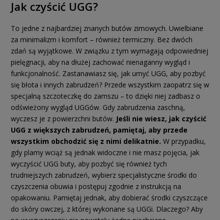
Jak czyścić UGG?
To jedne z najbardziej znanych butów zimowych. Uwielbiane
za minimalizm i komfort – również termiczny. Bez dwóch
zdań są wyjątkowe. W związku z tym wymagają odpowiedniej
pielęgnacji, aby na dłużej zachować nienaganny wygląd i
funkcjonalność. Zastanawiasz się, jak umyć UGG, aby pozbyć
się błota i innych zabrudzeń? Przede wszystkim zaopatrz się w
specjalną szczoteczkę do zamszu – to dzięki niej zadbasz o
odświeżony wygląd UGGów. Gdy zabrudzenia zaschną,
wyczesz je z powierzchni butów.
Jeśli nie wiesz, jak czyścić
UGG z większych zabrudzeń, pamiętaj, aby przede
wszystkim obchodzić się z nimi delikatnie.
W przypadku,
gdy plamy wciąż są jednak widoczne i nie masz pojęcia, jak
wyczyścić UGG buty, aby pozbyć się również tych
trudniejszych zabrudzeń, wybierz specjalistyczne środki do
czyszczenia obuwia i postępuj zgodnie z instrukcją na
opakowaniu. Pamiętaj jednak, aby dobierać środki czyszczące
do skóry owczej, z której wykonane są UGGi. Dlaczego? Aby