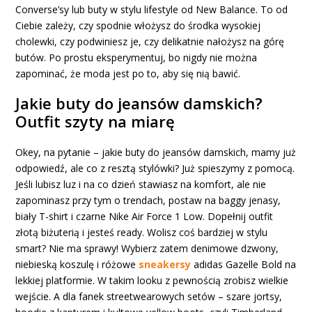
Converse’sy lub buty w stylu lifestyle od New Balance. To od
Ciebie zależy, czy spodnie włożysz do środka wysokiej
cholewki, czy podwiniesz je, czy delikatnie nałożysz na górę
butów. Po prostu eksperymentuj, bo nigdy nie można
zapominać, że moda jest po to, aby się nią bawić.
Jakie buty do jeansów damskich?
Outfit szyty na miarę
Okey, na pytanie – jakie buty do jeansów damskich, mamy już
odpowiedź, ale co z resztą stylówki? Już spieszymy z pomocą.
Jeśli lubisz luz i na co dzień stawiasz na komfort, ale nie
zapominasz przy tym o trendach, postaw na baggy jenasy,
biały T-shirt i czarne Nike Air Force 1 Low. Dopełnij outfit
złotą biżuterią i jesteś ready. Wolisz coś bardziej w stylu
smart? Nie ma sprawy! Wybierz zatem denimowe dzwony,
niebieską koszulę i różowe
sneakersy
adidas Gazelle Bold na
lekkiej platformie. W takim looku z pewnością zrobisz wielkie
wejście. A dla fanek streetwearowych setów – szare jortsy,