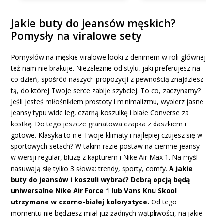
Jakie buty do jeansów męskich?
Pomysły na viralowe sety
Pomysłów na męskie viralowe looki z denimem w roli głównej
też nam nie brakuje. Niezależnie od stylu, jaki preferujesz na
co dzień, spośród naszych propozycji z pewnością znajdziesz
tą, do której Twoje serce zabije szybciej. To co, zaczynamy?
Jeśli jesteś miłośnikiem prostoty i minimalizmu, wybierz jasne
jeansy typu wide leg, czarną koszulkę i białe Converse za
kostkę. Do tego jeszcze granatowa czapka z daszkiem i
gotowe. Klasyka to nie Twoje klimaty i najlepiej czujesz się w
sportowych setach? W takim razie postaw na ciemne jeansy
w wersji regular, bluzę z kapturem i Nike Air Max 1. Na myśl
nasuwają się tylko 3 słowa: trendy, sporty, comfy.
A jakie
buty do jeansów i koszuli wybrać? Dobrą opcją będą
uniwersalne Nike Air Force 1 lub Vans Knu Skool
utrzymane w czarno-białej kolorystyce.
Od tego
momentu nie będziesz miał już żadnych wątpliwości, na jakie