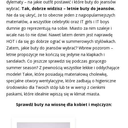
dylematy – na jakie outfit postawić i które buty do jeansów
wybrać.
Tak, dobrze widzisz – letnie buty do jeansów.
Nie da się ukryć, że to obecnie jeden z najpopularniejszych
materiałów, a wszystkie celebrytki oraz IT girls i IT boys
dumnie go reprezentują na sobie. Miasto za nim szaleje i
wcale nas to nie dziwi. Nawet latem denim jest naprawdę
HOT i da się go dobrze ograć w summerowych stylówkach.
Zatem, jakie buty do jeansów wybrać? Wbrew pozorom –
letnie propozycje nie kończą się jedynie na klapkach i
sandałach. Co jeszcze sprawdzi się podczas gorącego
summer season? Z pewnością wszystkie lekkie i oddychające
modele! Takie, które posiadają materiałową cholewkę,
specjalne otwory wentylacyjne, które zadbają o higieniczne
środowisko dla Twoich stóp lub te w wersji z cienkimi
paskami, które idealnie wpiszą się w klimat miasta.
Sprawdź buty na wiosnę dla kobiet i mężczyzn: