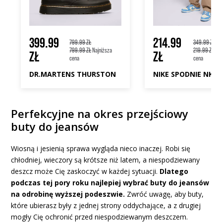
399.99
214.99
799.99 ZŁ
349.99 ZŁ
799.99 ZŁ
Najniższa
219.99 ZŁ
Naj
ZŁ
ZŁ
cena
cena
DR.MARTENS THURSTON
Perfekcyjne na okres przejściowy
buty do jeansów
Wiosną i jesienią sprawa wygląda nieco inaczej. Robi się
chłodniej, wieczory są krótsze niż latem, a niespodziewany
deszcz może Cię zaskoczyć w każdej sytuacji.
Dlatego
podczas tej pory roku najlepiej wybrać buty do jeansów
na odrobinę wyższej podeszwie.
Zwróć uwagę, aby buty,
które ubierasz były z jednej strony oddychające, a z drugiej
mogły Cię ochronić przed niespodziewanym deszczem.