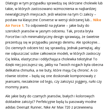
Dlatego w tym przypadku sprawdzą się skórzane cholewki lub
takie, w których zastosowano wzmocnienia w najbardziej
newralgicznych miejscach. Jeśli właśnie na tym Ci zależy –
postaw na klasyczne Converse w wersji skórzanej lub…
Nike
Air Force 1
. To odpowiedź na pytanie – jakie buty do
szerokich jeansów w jasnym odcieniu. Tak, prosta bryła
Force’ów i ich minimalistyczny design sprawiają, że świetnie
prezentują się w przypadku jasnego denimu. Ale spokojnie…
Do ciemnych odcieni też się sprawdzą. Jednak pamiętaj, aby
nie odpuszczać sobie całkowicie modeli, w których zaskoczy
Cię lekka, elastyczna i oddychająca cholewka tekstylna! To
dzięki niej poczujesz się, jakby na Twoich nogach była obecna
delikatna chmurka, a nie buty, które mają Cię chronić. A co
równie istotne – będą się one doskonale komponowały z
jeansami, niezależnie od tego, czy założysz joggery, rurki czy
mommy jeans.
Ale jakie buty do czarnych jeansów, białych i kolorowych
dokładnie założyć? Perfekcyjnie będą tu pasowały modne
adidas Deerupt Runner, Nike Air Max 720 z przewiewną