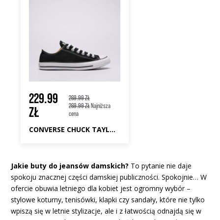
229.99
269.99 ZŁ
269.99 ZŁ
Najniższa
ZŁ
cena
CONVERSE CHUCK TAYLOR ALL STAR OX
Jakie buty do jeansów damskich?
To pytanie nie daje
spokoju znacznej części damskiej publiczności. Spokojnie… W
ofercie obuwia letniego dla kobiet jest ogromny wybór –
stylowe koturny, tenisówki, klapki czy sandały, które nie tylko
wpiszą się w letnie stylizacje, ale i z łatwością odnajdą się w