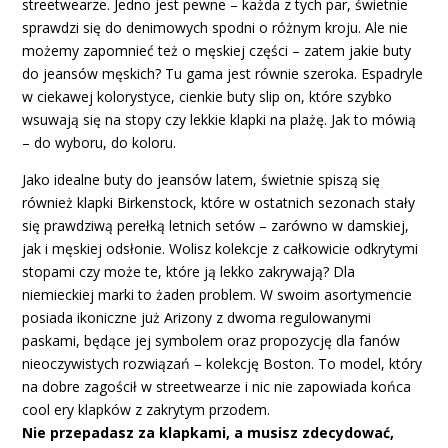
streetwearze. Jedno jest pewne – każda z tych par, świetnie
sprawdzi się do denimowych spodni o różnym kroju. Ale nie
możemy zapomnieć też o męskiej części – zatem jakie buty
do jeansów męskich? Tu gama jest równie szeroka. Espadryle
w ciekawej kolorystyce, cienkie buty slip on, które szybko
wsuwają się na stopy czy lekkie klapki na plażę. Jak to mówią
– do wyboru, do koloru.
Jako idealne buty do jeansów latem, świetnie spiszą się
również klapki Birkenstock, które w ostatnich sezonach stały
się prawdziwą perełką letnich setów – zarówno w damskiej,
jak i męskiej odsłonie. Wolisz kolekcje z całkowicie odkrytymi
stopami czy może te, które ją lekko zakrywają? Dla
niemieckiej marki to żaden problem. W swoim asortymencie
posiada ikoniczne już Arizony z dwoma regulowanymi
paskami, będące jej symbolem oraz propozycję dla fanów
nieoczywistych rozwiązań – kolekcję Boston. To model, który
na dobre zagościł w streetwearze i nic nie zapowiada końca
cool ery klapków z zakrytym przodem.
Nie przepadasz za klapkami, a musisz zdecydować,