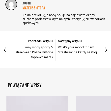
AUTOR
MATEUSZ OTERA
Za dnia studiuję, a nocą poluję na najnowsze dropy,
słucham podcastów kryminalnych i zaczytuję się w teoriach
spiskowych.
Poprzedni artykuł
Następny artykuł
Ikony mody sporty &
What’s your mood today?
streetwear. Poznaj historie
Streetwear na każdy nastrój
topowch marek
POWIĄZANE WPISY