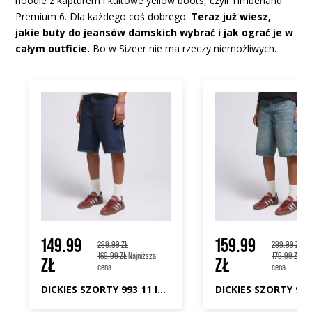
hoodie z kapturem i kultowe yellow boots, czyli Timberland
Premium 6. Dla każdego coś dobrego.
Teraz już wiesz,
jakie buty do jeansów damskich wybrać i jak ograć je w
całym outficie.
Bo w Sizeer nie ma rzeczy niemożliwych.
149.99
159.99
299.99 ZŁ
299.99 ZŁ
169.99 ZŁ
Najniższa
179.99 ZŁ
Naj
ZŁ
ZŁ
cena
cena
DICKIES SZORTY 993 11 INCH CARPENTER SHORT JEANS