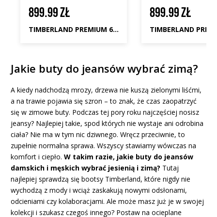
899.99 ZŁ
899.99 ZŁ
TIMBERLAND PREMIUM 6 INCH BOOT
Jakie buty do jeansów wybrać zimą?
A kiedy nadchodzą mrozy, drzewa nie kuszą zielonymi liśćmi,
a na trawie pojawia się szron – to znak, że czas zaopatrzyć
się w zimowe buty. Podczas tej pory roku najczęściej nosisz
jeansy? Najlepiej takie, spod których nie wystaje ani odrobina
ciała? Nie ma w tym nic dziwnego. Wręcz przeciwnie, to
zupełnie normalna sprawa. Wszyscy stawiamy wówczas na
komfort i ciepło.
W takim razie, jakie buty do jeansów
damskich i męskich wybrać jesienią i zimą?
Tutaj
najlepiej sprawdzą się bootsy Timberland, które nigdy nie
wychodzą z mody i wciąż zaskakują nowymi odsłonami,
odcieniami czy kolaboracjami. Ale może masz już je w swojej
kolekcji i szukasz czegoś innego? Postaw na ocieplane