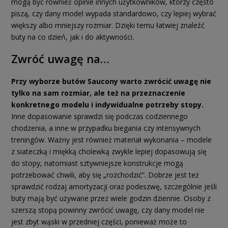
mogą być również opinie innych użytkowników, którzy często
piszą, czy dany model wypada standardowo, czy lepiej wybrać
większy albo mniejszy rozmiar. Dzięki temu łatwiej znaleźć
buty na co dzień, jak i do aktywności.
Zwróć uwagę na…
Przy wyborze butów Saucony warto zwrócić uwagę nie
tylko na sam rozmiar, ale też na przeznaczenie
konkretnego modelu i indywidualne potrzeby stopy.
Inne dopasowanie sprawdzi się podczas codziennego
chodzenia, a inne w przypadku biegania czy intensywnych
treningów. Ważny jest również materiał wykonania – modele
z siateczką i miękką cholewką zwykle lepiej dopasowują się
do stopy, natomiast sztywniejsze konstrukcje mogą
potrzebować chwili, aby się „rozchodzić”. Dobrze jest też
sprawdzić rodzaj amortyzacji oraz podeszwę, szczególnie jeśli
buty mają być używane przez wiele godzin dziennie. Osoby z
szerszą stopą powinny zwrócić uwagę, czy dany model nie
jest zbyt wąski w przedniej części, ponieważ może to