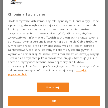
tylko do biegania, jesteś w błędzie. Na szczęście moda
runningowa już dawno przeszła do lifestyle’u. A my to
Chronimy Twoje dane
szanujemy i bardzo lubimy! Jednak pewnie większość z nas
wie, jak trudno czasem trafić z idealnym rozmiarem butów.
Dokładamy wszelkich starań, aby zakupy naszych Klientów były udane,
a produkty, które wybierają – najlepiej dopasowane do ich potrzeb.
Szczególnie gdy nie mamy możliwości przymierzenia przed
Robimy to jednak przy pełnym poszanowaniu bezpieczeństwa
zakupem i robimy to od razu internet…
Dlatego dzisiaj
wszystkich danych osobowych. Kliknij „OK”, jeśli chcesz, abyśmy
skupimy się na konkretach i wyjaśnimy, jak działa
wykorzystywali informacje o Twoich zachowaniach na naszej stronie
do przygotowania personalizowanych specjalnie dla Ciebie treści, w
rozmiarówka butów Saucony, tak, aby każdy mógł
tym rekomendacji produktów dopasowanych do Twoich potrzeb i
dopasować model pod siebie – niezależnie od tego, czy
zainteresowań, spersonalizowanych reklam czy zapamiętywanie
będzie w nich biegać, czy chodzić po mieście.
wybranych preferencji. W każdej chwili możesz zmienić swoją decyzję
i ustawienia dotyczące plików cookie wybierając „Dostosuj”. Jeśli nie
chcesz otrzymywać spersonalizowanej oferty produktów,
dopasowanych do Twoich preferencji, wybierz „Odrzuć wszystkie”. W
celu uzyskania więcej informacji, przeczytaj naszą
politykę
prywatności.
Dostosuj
OK