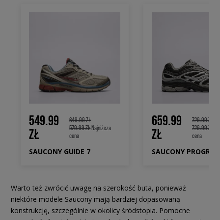
549.99
659.99
649.99 ZŁ
729.99 ZŁ
579.99 ZŁ
Najniższa
729.99 ZŁ
Na
ZŁ
ZŁ
cena
cena
SAUCONY GUIDE 7
Warto też zwrócić uwagę na szerokość buta, ponieważ
niektóre modele Saucony mają bardziej dopasowaną
konstrukcję, szczególnie w okolicy śródstopia. Pomocne