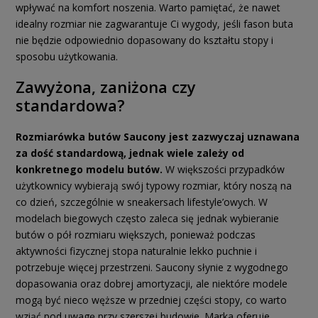
wpływać na komfort noszenia. Warto pamiętać, że nawet
idealny rozmiar nie zagwarantuje Ci wygody, jeśli fason buta
nie będzie odpowiednio dopasowany do kształtu stopy i
sposobu użytkowania.
Zawyżona, zaniżona czy
standardowa?
Rozmiarówka butów Saucony jest zazwyczaj uznawana
za dość standardową, jednak wiele zależy od
konkretnego modelu butów.
W większości przypadków
użytkownicy wybierają swój typowy rozmiar, który noszą na
co dzień, szczególnie w sneakersach lifestyle’owych. W
modelach biegowych często zaleca się jednak wybieranie
butów o pół rozmiaru większych, ponieważ podczas
aktywności fizycznej stopa naturalnie lekko puchnie i
potrzebuje więcej przestrzeni. Saucony słynie z wygodnego
dopasowania oraz dobrej amortyzacji, ale niektóre modele
mogą być nieco węższe w przedniej części stopy, co warto
wziąć pod uwagę przy szerszej budowie. Marka oferuje