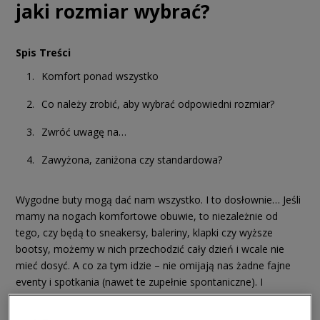
jaki rozmiar wybrać?
Spis Treści
Komfort ponad wszystko
Co należy zrobić, aby wybrać odpowiedni rozmiar?
Zwróć uwagę na…
Zawyżona, zaniżona czy standardowa?
Wygodne buty mogą dać nam wszystko. I to dosłownie… Jeśli
mamy na nogach komfortowe obuwie, to niezależnie od
tego, czy będą to sneakersy, baleriny, klapki czy wyższe
bootsy, możemy w nich przechodzić cały dzień i wcale nie
mieć dosyć. A co za tym idzie – nie omijają nas żadne fajne
eventy i spotkania (nawet te zupełnie spontaniczne). I
dokładnie w takich przypadkach, czyli… na każdy dzień,
sprawdzają się
Saucony
. Jeśli myślisz teraz, że są to buty