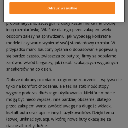
Komfort ponad wszystko
Odrzuć wszystkie
Kupowanie butów online potrafi być naprawdę
problematyczne, szczególnie kiedy każda marka ma trochę
inną rozmiarówkę. Właśnie dlatego przed zakupem wielu
osobom zależy na sprawdzeniu, jak wypadają konkretne
modele i czy warto wybierać swój standardowy rozmiar. W
przypadku marki Saucony pytania o dopasowanie pojawiają
się bardzo często, zwłaszcza że buty tej firmy są popularne
zarówno wśród biegaczy, jak i osób szukających wygodnych
sneakersów na co dzień.
Dobrze dobrany rozmiar ma ogromne znaczenie – wpływa nie
tylko na komfort chodzenia, ale też na stabilność stopy i
wygodę podczas dłuższego użytkowania. Niektóre modele
mogą być nieco węższe, inne bardziej obszerne, dlatego
przed zakupem warto zwrócić uwagę na długość wkładki,
kształt buta oraz opinie innych użytkowników. Dzięki temu
łatwiej uniknąć sytuacji, w której nowe buty okażą się za
ciasne albo zbyt luźne.