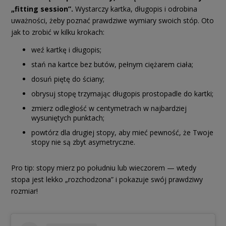
„fitting session”.
Wystarczy kartka, długopis i odrobina
uważności, żeby poznać prawdziwe wymiary swoich stóp. Oto
jak to zrobić w kilku krokach:
weź kartkę i długopis;
stań na kartce bez butów, pełnym ciężarem ciała;
dosuń piętę do ściany;
obrysuj stopę trzymając długopis prostopadle do kartki;
zmierz odległość w centymetrach w najbardziej
wysuniętych punktach;
powtórz dla drugiej stopy, aby mieć pewność, że Twoje
stopy nie są zbyt asymetryczne.
Pro tip: stopy mierz po południu lub wieczorem — wtedy
stopa jest lekko „rozchodzona” i pokazuje swój prawdziwy
rozmiar!