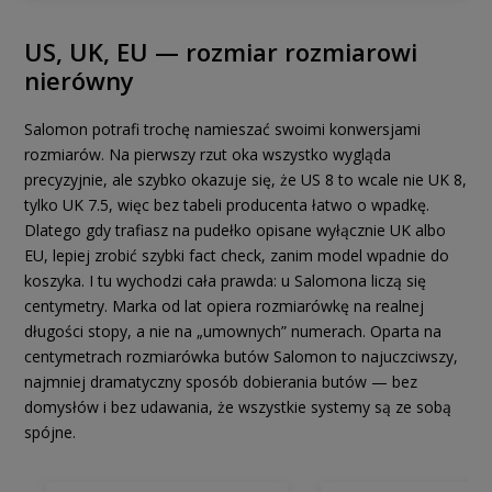
US, UK, EU — rozmiar rozmiarowi
nierówny
Salomon potrafi trochę namieszać swoimi konwersjami
rozmiarów. Na pierwszy rzut oka wszystko wygląda
precyzyjnie, ale szybko okazuje się, że US 8 to wcale nie UK 8,
tylko UK 7.5, więc bez tabeli producenta łatwo o wpadkę.
Dlatego gdy trafiasz na pudełko opisane wyłącznie UK albo
EU, lepiej zrobić szybki fact check, zanim model wpadnie do
koszyka. I tu wychodzi cała prawda: u Salomona liczą się
centymetry. Marka od lat opiera rozmiarówkę na realnej
długości stopy, a nie na „umownych” numerach. Oparta na
centymetrach rozmiarówka butów Salomon to najuczciwszy,
najmniej dramatyczny sposób dobierania butów — bez
domysłów i bez udawania, że wszystkie systemy są ze sobą
spójne.