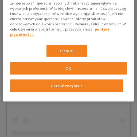
zainteresowań, spersonalizowanych reklam czy zapamiętywanie
wybranych preferencji. W każdej chwili możesz zmienić swoją decyzję
i ustawienia dotyczące plików cookie wybierając „Dostosuj”. Jeśli nie
chcesz otrzymywać spersonalizowanej oferty produktów,
dopasowanych do Twoich preferencji, wybierz „Odrzuć wszystkie”. W
celu uzyskania więcej informacji, przeczytaj naszą
politykę
prywatności.
Dostosuj
OK
Wyświetl ten post na Instagramie
Odrzuć wszystkie