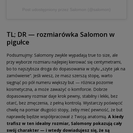
Post udostępniony przez Salomon (@salomon)
TL; DR — rozmiarówka Salomon w
pigułce
Podsumujmy: Salomony zwykle wypadają true to size, ale
przy wyborze rozmiaru najlepiej kierować się centymetrami,
bo to najszybsza droga do dopasowania w stylu „szyte jak na
zamówienie”. Jeśli wiesz, że masz szerszą stopę, warto
sięgnąć po pół numeru większy but — różnica pozornie
kosmetyczna, a może zaważyć o komforcie. Dobrze
dopasowany rozmiar daje krok pewny, stabilny i lekki, bez
otarć, bez zmęczenia, z pełną kontrolą. Wystarczy poświęcić
chwilę na pomiar długości stopy, żeby mieć pewność, że but
naprawdę będzie współpracował z Twoją anatomią.
A kiedy
trafisz w ten idealny rozmiar, Salomony pokazują cały
swój charakter — i wtedy dowiadujesz się, że są