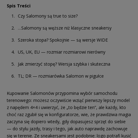
Spis Treści
Czy Salomony są true to size?
…Salomony są węższe niż klasyczne sneakersy
Szeroka stopa? Spokojnie — są wersje WIDE
US, UK, EU — rozmiar rozmiarowi nierówny
Jak zmierzyć stopę? Wersja szybka i skuteczna
TL; DR — rozmiarówka Salomon w pigułce
Kupowanie Salomonów przypomina wybór samochodu
terenowego: możesz oczywiście wziąć pierwszy lepszy model
z napędem 4×4 i uwierzyć, że „to będzie ten”, ale każdy, kto
choć raz zgubił się w konfiguratorze, wie, że prawdziwa magia
zaczyna się dopiero wtedy, gdy dopasujesz sprzęt do siebie
— do stylu jazdy, trasy i tego, jak auto naprawdę zachowuje
się w terenie. Ze sneakersami jest podobnie: logo potrafi kusić