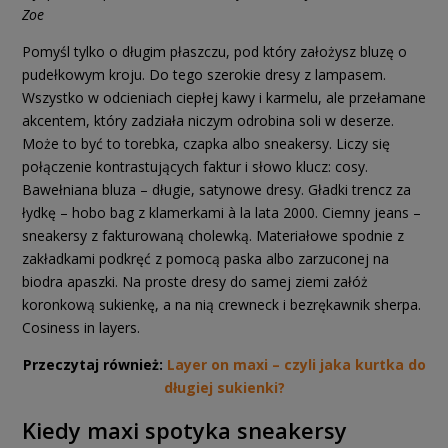
Zoe
Pomyśl tylko o długim płaszczu, pod który założysz bluzę o
pudełkowym kroju. Do tego szerokie dresy z lampasem.
Wszystko w odcieniach ciepłej kawy i karmelu, ale przełamane
akcentem, który zadziała niczym odrobina soli w deserze.
Może to być to torebka, czapka albo sneakersy. Liczy się
połączenie kontrastujących faktur i słowo klucz: cosy.
Bawełniana bluza – długie, satynowe dresy. Gładki trencz za
łydkę – hobo bag z klamerkami à la lata 2000. Ciemny jeans –
sneakersy z fakturowaną cholewką. Materiałowe spodnie z
zakładkami podkręć z pomocą paska albo zarzuconej na
biodra apaszki. Na proste dresy do samej ziemi załóż
koronkową sukienkę, a na nią crewneck i bezrękawnik sherpa.
Cosiness in layers.
Przeczytaj również:
Layer on maxi – czyli jaka kurtka do
długiej sukienki?
Kiedy maxi spotyka sneakersy