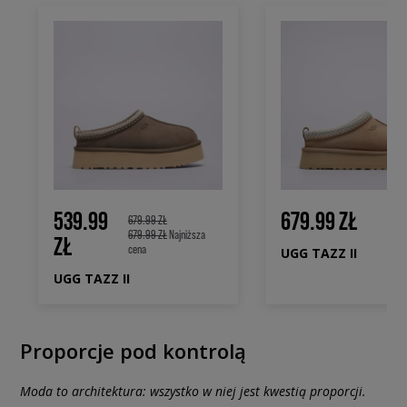
539.99
679.99 ZŁ
679.99 ZŁ
679.99 ZŁ
Najniższa
ZŁ
cena
UGG TAZZ II
UGG TAZZ II
Proporcje pod kontrolą
Moda to architektura: wszystko w niej jest kwestią proporcji.