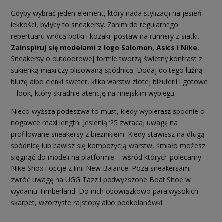
Gdyby wybrać jeden element, który nada stylizacji na jesień
lekkości, byłyby to sneakersy. Zanim do regularnego
repertuaru wrócą botki i kozaki, postaw na runnery z siatki.
Zainspiruj się modelami z logo Salomon, Asics i Nike.
Sneakersy o outdoorowej formie tworzą świetny kontrast z
sukienką maxi czy plisowaną spódnicą. Dodaj do tego luźną
bluzę albo cienki sweter, kilka warstw złotej biżuterii i gotowe
– look, który skradnie atencję na miejskim wybiegu.
Nieco wyższa podeszwa to must, kiedy wybierasz spodnie o
nogawce maxi length. Jesienią ’25 zwracaj uwagę na
profilowane sneakersy z bieżnikiem. Kiedy stawiasz na długą
spódnicę lub bawisz się kompozycją warstw, śmiało możesz
sięgnąć do modeli na platformie – wśród których polecamy
Nike Shox i opcje z linii New Balance. Poza sneakersami
zwróć uwagę na UGG Tazz i podwyższone Boat Shoe w
wydaniu Timberland. Do nich obowiązkowo para wysokich
skarpet, wzorzyste rajstopy albo podkolanówki.