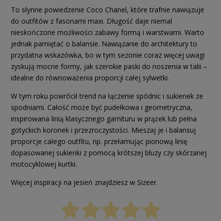
To słynne powiedzenie Coco Chanel, które trafnie nawiązuje
do outfitów z fasonami maxi. Długość daje niemal
nieskończone możliwości zabawy formą i warstwami. Warto
jednak pamiętać o balansie. Nawiązanie do architektury to
przydatna wskazówka, bo w tym sezonie coraz więcej uwagi
zyskują mocne formy, jak szerokie paski do noszenia w talii –
idealne do równoważenia proporcji całej sylwetki.
W tym roku powrócił trend na łączenie spódnic i sukienek ze
spodniami. Całość może być pudełkowa i geometryczna,
inspirowana linią klasycznego garnituru w prążek lub pełna
gotyckich koronek i przezroczystości. Mieszaj je i balansuj
proporcje całego outfitu, np. przełamując pionową linię
dopasowanej sukienki z pomocą krótszej bluzy czy skórzanej
motocyklowej kurtki.
Więcej inspiracji na jesień znajdziesz w Sizeer.