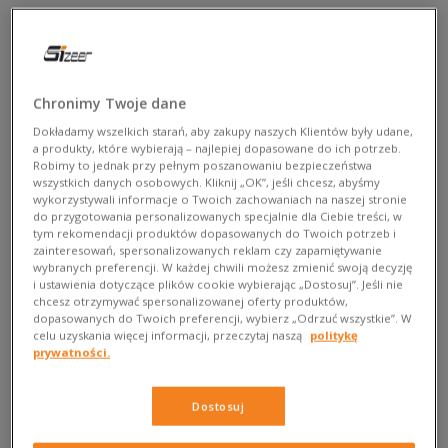
Chronimy Twoje dane
Dokładamy wszelkich starań, aby zakupy naszych Klientów były udane,
a produkty, które wybierają – najlepiej dopasowane do ich potrzeb.
Robimy to jednak przy pełnym poszanowaniu bezpieczeństwa
wszystkich danych osobowych. Kliknij „OK”, jeśli chcesz, abyśmy
wykorzystywali informacje o Twoich zachowaniach na naszej stronie
do przygotowania personalizowanych specjalnie dla Ciebie treści, w
tym rekomendacji produktów dopasowanych do Twoich potrzeb i
Jesień pod znakiem fasonów maxi
zainteresowań, spersonalizowanych reklam czy zapamiętywanie
wybranych preferencji. W każdej chwili możesz zmienić swoją decyzję
i ustawienia dotyczące plików cookie wybierając „Dostosuj”. Jeśli nie
Tej jesieni nie chodzi o perfekcję, ale o swobodę.
chcesz otrzymywać spersonalizowanej oferty produktów,
Spodnie,
spódnice
i płaszcze w długości maxi przykuwają
dopasowanych do Twoich preferencji, wybierz „Odrzuć wszystkie”. W
celu uzyskania więcej informacji, przeczytaj naszą
politykę
spojrzenia. Akcent pada na łączenie tego, co komfortowe z
prywatności.
typowo modowymi elementami – najlepiej warstwowo. Bo
czasem najwięcej charakteru kryje się… w nadmiarze,
Dostosuj
skupionym na ilości materiału.
W tym sezonie długość maxi służy nie tylko jako mikro trend.