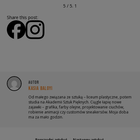
5
/ 5.
1
Share this post:
AUTOR
KASIA BALOYI
Od małego związana ze sztuką – liceum plastyczne, potem
studia na Akademii Sztuk Pięknych. Ciągle łapię nowe
zajawki – grafika, farby olejne, projektowanie ciuchów,
robienie animacji czy customów sneakersów. Moja doba
ma za mało godzin.
Poprzedni artykuł
Następny artykuł