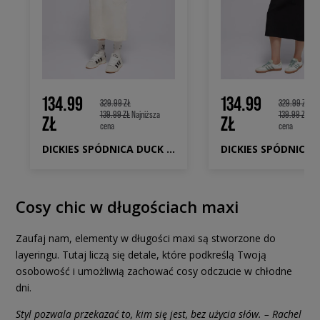
134.99
134.99
329.99 ZŁ
329.99 ZŁ
139.99 ZŁ
Najniższa
139.99 ZŁ
Naj
ZŁ
ZŁ
cena
cena
DICKIES SPÓDNICA DUCK CANVAS CARGO SKIRT W
Cosy chic w długościach maxi
Zaufaj nam, elementy w długości maxi są stworzone do
layeringu. Tutaj liczą się detale, które podkreślą Twoją
osobowość i umożliwią zachować cosy odczucie w chłodne
dni.
Styl pozwala przekazać to, kim się jest, bez użycia słów. – Rachel