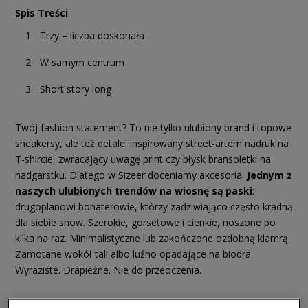
Spis Treści
Trzy – liczba doskonała
W samym centrum
Short story long
Twój fashion statement? To nie tylko ulubiony brand i topowe
sneakersy, ale też detale: inspirowany street-artem nadruk na
T-shircie, zwracający uwagę print czy błysk bransoletki na
nadgarstku. Dlatego w Sizeer doceniamy akcesoria.
Jednym z
naszych ulubionych trendów na wiosnę są paski
:
drugoplanowi bohaterowie, którzy zadziwiająco często kradną
dla siebie show. Szerokie, gorsetowe i cienkie, noszone po
kilka na raz. Minimalistyczne lub zakończone ozdobną klamrą.
Zamotane wokół tali albo luźno opadające na biodra.
Wyraziste. Drapieżne. Nie do przeoczenia.