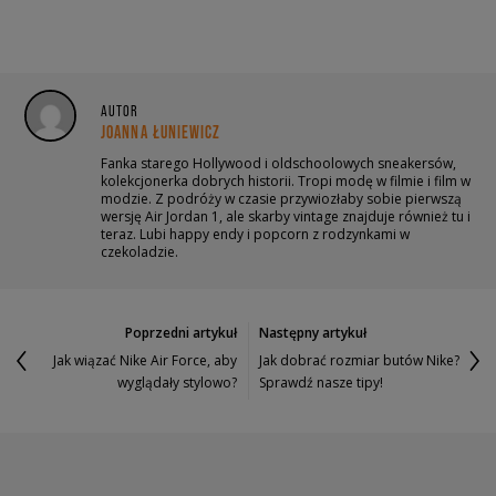
AUTOR
JOANNA ŁUNIEWICZ
Fanka starego Hollywood i oldschoolowych sneakersów,
kolekcjonerka dobrych historii. Tropi modę w filmie i film w
modzie. Z podróży w czasie przywiozłaby sobie pierwszą
wersję Air Jordan 1, ale skarby vintage znajduje również tu i
teraz. Lubi happy endy i popcorn z rodzynkami w
czekoladzie.
Poprzedni artykuł
Następny artykuł
Jak wiązać Nike Air Force, aby
Jak dobrać rozmiar butów Nike?
wyglądały stylowo?
Sprawdź nasze tipy!