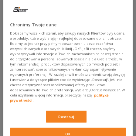
Chronimy Twoje dane
Dokładamy wszelkich starań, aby zakupy naszych Klientów były udane,
a produkty, które wybierają – najlepiej dopasowane do ich potrzeb.
Robimy to jednak przy pełnym poszanowaniu bezpieczeństwa
wszystkich danych osobowych. Kliknij „OK”, jeśli chcesz, abyśmy
wykorzystywali informacje o Twoich zachowaniach na naszej stronie
do przygotowania personalizowanych specjalnie dla Ciebie treści, w
tym rekomendacji produktów dopasowanych do Twoich potrzeb i
zainteresowań, spersonalizowanych reklam czy zapamiętywanie
Trzy – liczba doskonała
wybranych preferencji. W każdej chwili możesz zmienić swoją decyzję
i ustawienia dotyczące plików cookie wybierając „Dostosuj”. Jeśli nie
chcesz otrzymywać spersonalizowanej oferty produktów,
Dwa paski – nieźle. Trzy – idealnie. Szczególnie, jeśli żyjesz w
dopasowanych do Twoich preferencji, wybierz „Odrzuć wszystkie”. W
zgodzie z zasadą, że trochę za dużo to właśnie w sam raz. I
celu uzyskania więcej informacji, przeczytaj naszą
politykę
nie, tym razem wyjątkowo nie chodzi nam o słynne logo
prywatności.
marki adidas. Skompletowałaś minimalistyczny outfit,
zestawiając na przykład szarą hoodie i joggery oraz czarną
Dostosuj
marynarkę oversize? Czas na energetyczny boost.
Połącz ze
sobą trzy czarne paski.
Na słuchawkach królują u Ciebie
OK
gitary elektryczne, a w szafie od lat honorowe miejsce