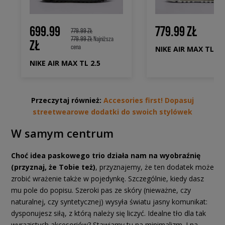
699.99
779.99 ZŁ
779.99 ZŁ
779.99 ZŁ
Najniższa
ZŁ
cena
NIKE AIR MAX TL 2.
NIKE AIR MAX TL 2.5
Przeczytaj również:
Accesories first! Dopasuj
streetwearowe dodatki do swoich stylówek
W samym centrum
Choć idea paskowego trio działa nam na wyobraźnię
(przyznaj, że Tobie też)
, przyznajemy, że ten dodatek może
zrobić wrażenie także w pojedynkę. Szczególnie, kiedy dasz
mu pole do popisu. Szeroki pas ze skóry (nieważne, czy
naturalnej, czy syntetycznej) wysyła światu jasny komunikat:
dysponujesz siłą, z którą należy się liczyć. Idealne tło dla tak
wyrazistych akcesoriów? Stawiamy tu na minimalizm. I na