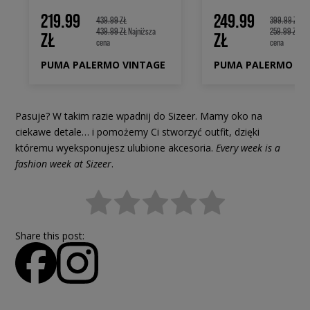
219.99
249.99
439.99 ZŁ
399.99 ZŁ
439.99 ZŁ
Najniższa
259.99 ZŁ
Naj
ZŁ
ZŁ
cena
cena
PUMA PALERMO VINTAGE
PUMA PALERMO LT
Pasuje? W takim razie wpadnij do Sizeer. Mamy oko na
ciekawe detale… i pomożemy Ci stworzyć outfit, dzięki
któremu wyeksponujesz ulubione akcesoria.
Every week is a
fashion week at Sizeer
.
Share this post: