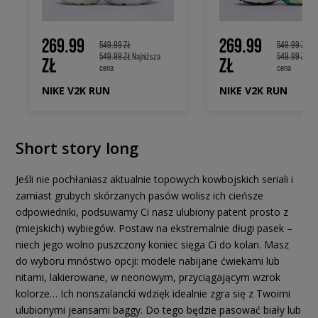
269.99
269.99
549.99 ZŁ
549.99 ZŁ
549.99 ZŁ
Najniższa
549.99 ZŁ
Na
ZŁ
ZŁ
cena
cena
NIKE V2K RUN
NIKE V2K RUN
Short story long
Jeśli nie pochłaniasz aktualnie topowych kowbojskich seriali i
zamiast grubych skórzanych pasów wolisz ich cieńsze
odpowiedniki, podsuwamy Ci nasz ulubiony patent prosto z
(miejskich) wybiegów. Postaw na ekstremalnie długi pasek –
niech jego wolno puszczony koniec sięga Ci do kolan. Masz
do wyboru mnóstwo opcji: modele nabijane ćwiekami lub
nitami, lakierowane, w neonowym, przyciągającym wzrok
kolorze… Ich nonszalancki wdzięk idealnie zgra się z Twoimi
ulubionymi jeansami baggy. Do tego będzie pasować biały lub