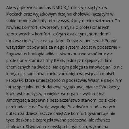
Ale wyjątkowość adidas NMD R_1 nie kryje się tylko w
klockach oraz wyjątkowym dizajnie cholewki, łączącym w
sobie modne akcenty retro z wyważonym minimalizmem. To
również komfort, stworzony z myślą o profesjonalnych
sportowcach – komfort, którym dzięki tym „nomadom”
możesz cieszyć się na co dzień. Co się za nim kryje? Przede
wszystkim odpowiada za niego system Boost w podeszwie –
flagowa technologia adidas, stworzona we współpracy z
profesjonalistami z firmy BASF, jednej z najlepszych firm
chemicznych na świecie. Na czym polega ta innowacja? To nic
innego jak specjalna pianka zamknięta w tysiącach małych
kapsułek, które umieszczono w podeszwie. Właśnie dzięki nim
(oraz specjalnemu dodatkowi: wyjątkowej piance EVA) każdy
krok jest sprężysty, a większość drgań – wytłumiona.
Amortyzacja zapewnia bezpieczeństwo stawom, co z kolei
przekłada się na Twoją wygodę. Bez dwóch zdań – w tych
butach zajdziesz jeszcze dalej! Ale komfort gwarantuje nie
tyko doskonale zaprojektowana podeszwa, ale również
cholewka. Stworzona z myślą o biegaczach, wykonana