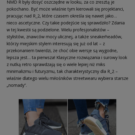
NMD R były dosyć oszczędne w looku, za co zresztą je
pokochano. Być może właśnie tym kierowali się projektanci,
pracując nad R_2, które czasem określa się nawet jako…
nieco ascetyczne. Czy takie podejście się sprawdziło? Zdania
w tej kwestii są podzielone. Wielu profesjonalistów –
stylistów, znawców mocy ulicznej, a także sneakerheadów,
którzy miejskim stylem interesują się już od lat – z
przekonaniem twierdzi, że choć obie wersje są wygodne,
lepsza jest… ta pierwsza! Klasyczne rozwiązania i surowy look
z nutką retro sprawdzają się o wiele lepiej niż miks
minimalizmu i futuryzmu, tak charakterystyczny dla R_2 –
właśnie dlatego wielu miłośników streetwearu wybiera starsze
„nomady”.