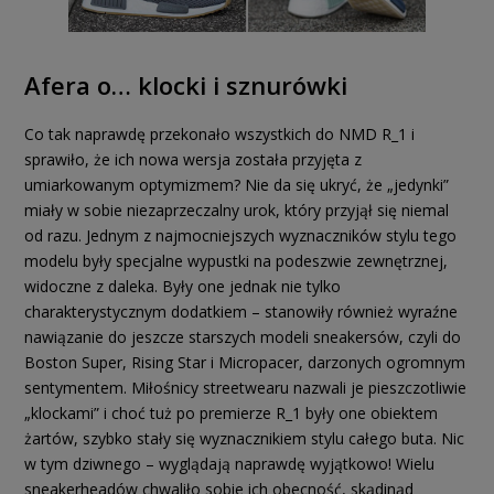
Afera o… klocki i sznurówki
Co tak naprawdę przekonało wszystkich do NMD R_1 i
sprawiło, że ich nowa wersja została przyjęta z
umiarkowanym optymizmem? Nie da się ukryć, że „jedynki”
miały w sobie niezaprzeczalny urok, który przyjął się niemal
od razu. Jednym z najmocniejszych wyznaczników stylu tego
modelu były specjalne wypustki na podeszwie zewnętrznej,
widoczne z daleka. Były one jednak nie tylko
charakterystycznym dodatkiem – stanowiły również wyraźne
nawiązanie do jeszcze starszych modeli sneakersów, czyli do
Boston Super, Rising Star i Micropacer, darzonych ogromnym
sentymentem. Miłośnicy streetwearu nazwali je pieszczotliwie
„klockami” i choć tuż po premierze R_1 były one obiektem
żartów, szybko stały się wyznacznikiem stylu całego buta. Nic
w tym dziwnego – wyglądają naprawdę wyjątkowo! Wielu
sneakerheadów chwaliło sobie ich obecność, skądinąd