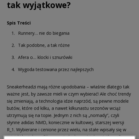
tak wyjątkowe?
Spis Treści
Runnery… nie do biegania
Tak podobne, a tak różne
Afera o… klocki i sznurówki
Wygoda testowana przez najlepszych
Sneakerheadzi mają różne upodobania – właśnie dlatego tak
ważne jest, by zawsze mieli w czym wybierać! Ale choć trendy
się zmieniają, a technologia idzie naprzód, są pewne modele
butów, które od kilku, a nawet kilkunastu sezonów wciąż
utrzymują się na topie. Jednym z nich są „nomady”, czyli
słynne adidas NMD, koniecznie w kultowej, starszej wersji
R_1. Wybierane i cenione przez wielu, na stałe wpisały się w
miejski krajobraz. Dlaczego jednak są aż tak wyjątkowe?