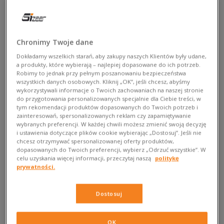
Powodów jest co najmniej kilka!
Runnery… nie do biegania
Chronimy Twoje dane
Choć nie mówi się o tym za często, warto wiedzieć, że seria R
Dokładamy wszelkich starań, aby zakupy naszych Klientów były udane,
to nie jedyna odmiana „nomadów”. Ultrawygodne NMD od
a produkty, które wybierają – najlepiej dopasowane do ich potrzeb.
Robimy to jednak przy pełnym poszanowaniu bezpieczeństwa
adidas to przecież również miejska linia CS (czyli City Sock) czy
wszystkich danych osobowych. Kliknij „OK”, jeśli chcesz, abyśmy
futurystyczne XR, a nawet… obuwie trailowe. Nie da się jednak
wykorzystywali informacje o Twoich zachowaniach na naszej stronie
ukryć, że to nie one są tymi najsłynniejszymi! Miłośnicy mody
do przygotowania personalizowanych specjalnie dla Ciebie treści, w
tym rekomendacji produktów dopasowanych do Twoich potrzeb i
ulicznej pokochali coś zupełnie innego, ale miłości tej trudno
zainteresowań, spersonalizowanych reklam czy zapamiętywanie
się dziwić. Choć wszystkie serie NMD gwarantują
wybranych preferencji. W każdej chwili możesz zmienić swoją decyzję
uzależniający komfort i świetny look, w powszechnej
i ustawienia dotyczące plików cookie wybierając „Dostosuj”. Jeśli nie
chcesz otrzymywać spersonalizowanej oferty produktów,
świadomości najbardziej obecne są właśnie sneakery z
dopasowanych do Twoich preferencji, wybierz „Odrzuć wszystkie”. W
rodziny R. Skąd wzięła się ich charakterystyczna, krótka
celu uzyskania więcej informacji, przeczytaj naszą
politykę
nazwa? To proste – pochodzi ona od słowa running! Właśnie
prywatności.
w ten sposób producenci chcieli podkreślić cel, jaki
przyświecał im przy tworzeniu tego buta. Szybko okazało się
Dostosuj
jednak, że bardziej niż biegaczom, model ten spodobał się
właśnie sneakerheadom, który z właściwą sobie przekorą
OK
zaadaptowali to obuwie do miejskich stylizacji. Takie