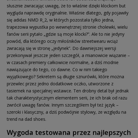
słusznie zwracając uwagę, że to właśnie dzięki klockom but
wygląda naprawdę oryginalnie. Właśnie dlatego, gdy pojawiły
się adidas NMD R_2, w których pozostała tylko jedna,
trapezowa wypustka po wewnętrznej stronie cholewki, wielu
fanów serii pytało „gdzie są moje klocki?”. Ale to nie jedyny
powód, dla którego oczy miłośników streetwearu wciąż
zwracają się w stronę „jedynek”. Do dawniejszej wersji
przekonywał jeszcze jeden szczegół, a mianowicie wiązanie –
w czasach premiery całkowicie normalne, a dziś modnie
nawiązujące do tego, co dawne. Co w nim takiego
wyjątkowego? Sekretem są długie sznurówki, które można
przewlec przez jedno dodatkowe oczko, utworzone z
tasiemek na specjalnej wstawce. Ten drobny detal był jednak
tak charakterystycznym elementem serii, że ich brak od razu
zwrócił uwagę fanów. Innym szczegółem był też język –
szeroki i klasyczny, a dziś podwójnie stylowy, ze względu na
trend na dad shoes.
Wygoda testowana przez najlepszych