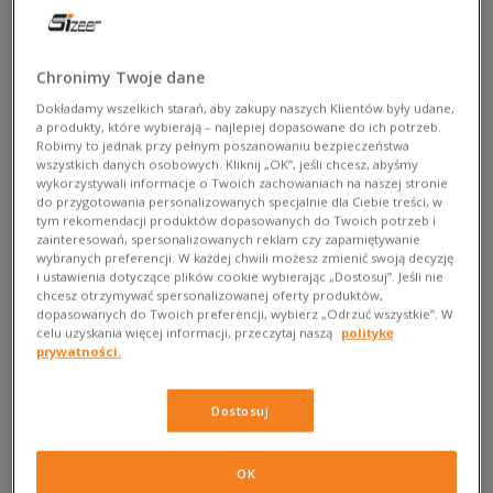
Zadbaj o glow nowych sneakersów lub odpicuj wysłużoną już
parę.
Zainspiruj się naszym eventem w Sizeer ze Złotych
Tarasów i podejrzyj u @
lesflors
, jak możesz
Chronimy Twoje dane
spersonalizować swoją parę.
Albo po prostu przeczytaj
Dokładamy wszelkich starań, aby zakupy naszych Klientów były udane,
nasze wskazówki, by przemienić buty w prawdziwe dzieła
a produkty, które wybierają – najlepiej dopasowane do ich potrzeb.
Robimy to jednak przy pełnym poszanowaniu bezpieczeństwa
sztuki.
wszystkich danych osobowych. Kliknij „OK”, jeśli chcesz, abyśmy
wykorzystywali informacje o Twoich zachowaniach na naszej stronie
do przygotowania personalizowanych specjalnie dla Ciebie treści, w
tym rekomendacji produktów dopasowanych do Twoich potrzeb i
zainteresowań, spersonalizowanych reklam czy zapamiętywanie
wybranych preferencji. W każdej chwili możesz zmienić swoją decyzję
i ustawienia dotyczące plików cookie wybierając „Dostosuj”. Jeśli nie
chcesz otrzymywać spersonalizowanej oferty produktów,
dopasowanych do Twoich preferencji, wybierz „Odrzuć wszystkie”. W
celu uzyskania więcej informacji, przeczytaj naszą
politykę
prywatności.
Best way? Your way!
Dostosuj
Wybierając nowy fit, szukasz takiego, który od razu zawróci Ci
w głowie. To normalne – kupujesz to, co wpadnie Ci w oko i
OK
już na tym etapie wiesz, z czym będziesz to nosić. I właśnie o