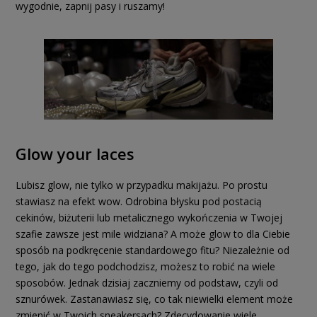
wygodnie, zapnij pasy i ruszamy!
Glow your laces
Lubisz glow, nie tylko w przypadku makijażu. Po prostu
stawiasz na efekt wow. Odrobina błysku pod postacią
cekinów, biżuterii lub metalicznego wykończenia w Twojej
szafie zawsze jest mile widziana? A może glow to dla Ciebie
sposób na podkręcenie standardowego fitu? Niezależnie od
tego, jak do tego podchodzisz, możesz to robić na wiele
sposobów. Jednak dzisiaj zaczniemy od podstaw, czyli od
sznurówek. Zastanawiasz się, co tak niewielki element może
zmienić w Twoich sneakersach? Zdecydowanie wiele.