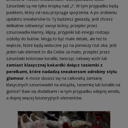
Sznurówki są nie tylko kropką nad „i”. W tym przypadku będą
punktem, który od razu przyciąga spojrzenia. A po zrobieniu
update’u sneakersów to Ty będziesz gwiazdą. Jeśli chcesz
delikatnie odświeżyć swoje kicksy, przepleć przez
sznurowadła klamry, klipsy, przypinki lub innego rodzaju
ozdoby do butów. Mogą to być małe detale, ale też te
większe, które będą widoczne już na pierwszy rzut oka. Jeśli
jeden taki element to dla Ciebie za mało, przepleć przez
sznurówki kolorowe koraliki, tworząc ciekawy wzór lub
zamiast klasycznej kokardki dołącz tasiemki z
perełkami, które nadadzą sneakersom odrobiny stylu
glamour
. A może skusisz się na całkowitą zamianę
klasycznych sznurowadeł na wstążkę, tasiemkę lub koraliki na
gumce? Baw się dodatkami i w tym przypadku odepnij wrotki,
a dopnij więcej biżuteryjnych elementów.