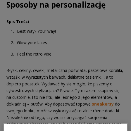
Sposoby na personalizację
Spis Treści
Best way? Your way!
Glow your laces
Feel the retro vibe
Błysk, cekiny, ćwieki, metaliczna poświata, pastelowe koraliki,
wstążki w wyrazistych barwach, delikatne tasiemki… a to
dopiero początek. Wydawać by się mogło, że piszemy o
sylwestrowych stylizacjach? Prawie. Tym razem skupimy się
na customie. I to nie fitu, ale jednego z jego elementów, a
dokładniej – butów. Aby dopasować topowe
sneakersy
do
swojego looku, możesz wykorzystać totalnie różne dodatki.
Niezależnie od tego, czy wolisz przyciągać spojrzenia
zadziornym akcentem, czy wybierasz delikatne urozmaicenie
swoich outfitów, custom to zdecydowanie coś dla Ciebie.