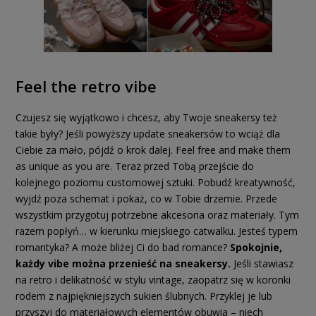
Feel the retro vibe
Czujesz się wyjątkowo i chcesz, aby Twoje sneakersy też
takie były? Jeśli powyższy update sneakersów to wciąż dla
Ciebie za mało, pójdź o krok dalej. Feel free and make them
as unique as you are. Teraz przed Tobą przejście do
kolejnego poziomu customowej sztuki. Pobudź kreatywność,
wyjdź poza schemat i pokaż, co w Tobie drzemie. Przede
wszystkim przygotuj potrzebne akcesoria oraz materiały. Tym
razem popłyń… w kierunku miejskiego catwalku. Jesteś typem
romantyka? A może bliżej Ci do bad romance?
Spokojnie,
każdy vibe można przenieść na sneakersy.
Jeśli stawiasz
na retro i delikatność w stylu vintage, zaopatrz się w koronki
rodem z najpiękniejszych sukien ślubnych. Przyklej je lub
przyszyj do materiałowych elementów obuwia – niech