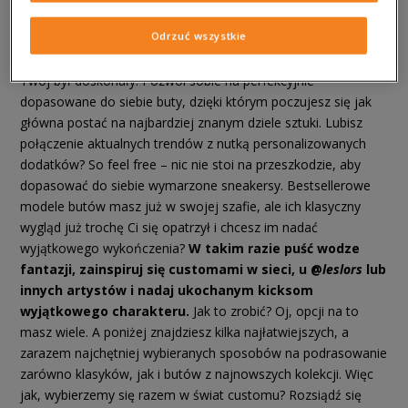
tym mówimy. Niezależnie od sytuacji, w każdym outficie
Odrzuć wszystkie
przemycasz odrobinę swojego własnego vibe’u. Dlatego w
świecie, w którym każdy krok ma znaczenie, spraw, by ten
Twój był doskonały. Pozwól sobie na perfekcyjnie
dopasowane do siebie buty, dzięki którym poczujesz się jak
główna postać na najbardziej znanym dziele sztuki. Lubisz
połączenie aktualnych trendów z nutką personalizowanych
dodatków? So feel free – nic nie stoi na przeszkodzie, aby
dopasować do siebie wymarzone sneakersy. Bestsellerowe
modele butów masz już w swojej szafie, ale ich klasyczny
wygląd już trochę Ci się opatrzył i chcesz im nadać
wyjątkowego wykończenia?
W takim razie puść wodze
fantazji, zainspiruj się customami w sieci, u @
leslors
lub
innych artystów i nadaj ukochanym kicksom
wyjątkowego charakteru.
Jak to zrobić? Oj, opcji na to
masz wiele. A poniżej znajdziesz kilka najłatwiejszych, a
zarazem najchętniej wybieranych sposobów na podrasowanie
zarówno klasyków, jak i butów z najnowszych kolekcji. Więc
jak, wybierzemy się razem w świat customu? Rozsiądź się