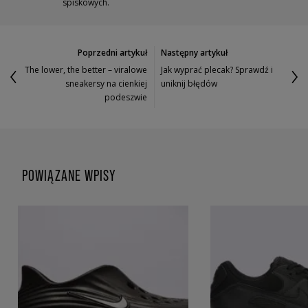
spiskowych.
Poprzedni artykuł
Następny artykuł
The lower, the better – viralowe
Jak wyprać plecak? Sprawdź i
sneakersy na cienkiej
uniknij błędów
podeszwie
POWIĄZANE WPISY