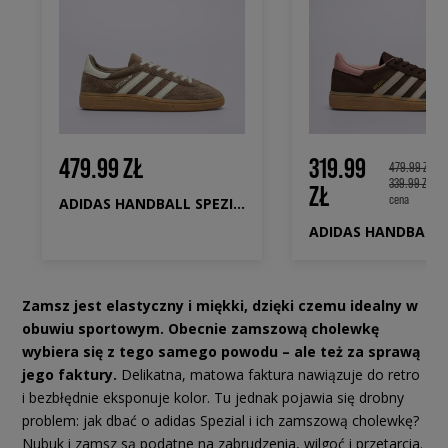
479.99 ZŁ
319.99
479.99 ZŁ
339.99 ZŁ
Naj
ZŁ
cena
ADIDAS HANDBALL SPEZIAL W
Zamsz jest elastyczny i miękki, dzięki czemu idealny w
obuwiu sportowym. Obecnie zamszową cholewkę
wybiera się z tego samego powodu – ale też za sprawą
jego faktury.
Delikatna, matowa faktura nawiązuje do retro
i bezbłędnie eksponuje kolor. Tu jednak pojawia się drobny
problem: jak dbać o adidas Spezial i ich zamszową cholewkę?
Nubuk i zamsz są podatne na zabrudzenia, wilgoć i przetarcia.