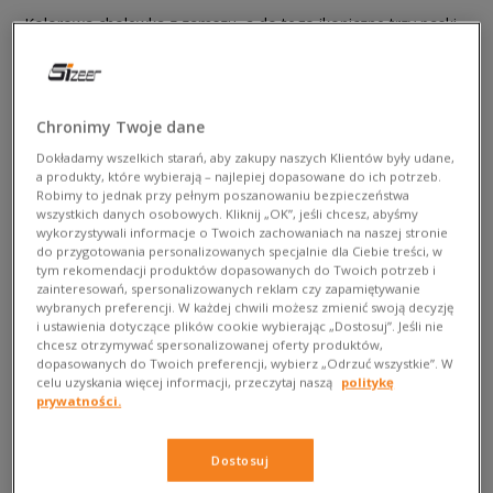
Kolorowa cholewka z zamszu, a do tego ikoniczne trzy paski
adidas
. To właśnie seria Handball Spezial – pierwotnie
przeznaczona do gry na murawie, a obecnie gotowa na
podbój ulic, redefiniując styl miejski. Pozostaje tylko jedno
pytanie:
jak czyścić adidas Spezial, aby móc jak najdłużej
Chronimy Twoje dane
cieszyć się ich kultowym designem?
Sprawdź. Przygotuj
Dokładamy wszelkich starań, aby zakupy naszych Klientów były udane,
niezbędne akcesoria do pielęgnacji zamszu i do dzieła.
a produkty, które wybierają – najlepiej dopasowane do ich potrzeb.
Robimy to jednak przy pełnym poszanowaniu bezpieczeństwa
wszystkich danych osobowych. Kliknij „OK”, jeśli chcesz, abyśmy
wykorzystywali informacje o Twoich zachowaniach na naszej stronie
do przygotowania personalizowanych specjalnie dla Ciebie treści, w
tym rekomendacji produktów dopasowanych do Twoich potrzeb i
zainteresowań, spersonalizowanych reklam czy zapamiętywanie
wybranych preferencji. W każdej chwili możesz zmienić swoją decyzję
i ustawienia dotyczące plików cookie wybierając „Dostosuj”. Jeśli nie
chcesz otrzymywać spersonalizowanej oferty produktów,
dopasowanych do Twoich preferencji, wybierz „Odrzuć wszystkie”. W
celu uzyskania więcej informacji, przeczytaj naszą
politykę
Kultowy design: konstrukcja
prywatności.
Handball Spezial
Dostosuj
Sneakersy adidas Handball Spezial to niekwestionowany