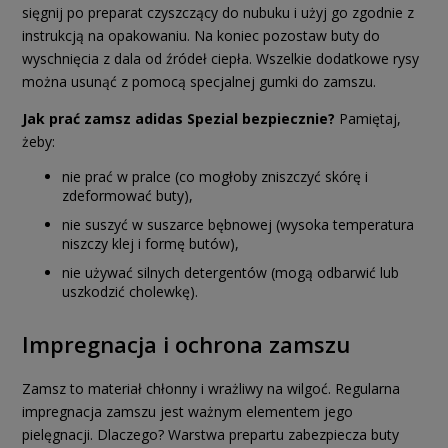
sięgnij po preparat czyszczący do nubuku i użyj go zgodnie z
instrukcją na opakowaniu. Na koniec pozostaw buty do
wyschnięcia z dala od źródeł ciepła. Wszelkie dodatkowe rysy
można usunąć z pomocą specjalnej gumki do zamszu.
Jak prać zamsz adidas Spezial bezpiecznie?
Pamiętaj,
żeby:
nie prać w pralce (co mogłoby zniszczyć skórę i
zdeformować buty),
nie suszyć w suszarce bębnowej (wysoka temperatura
niszczy klej i formę butów),
nie używać silnych detergentów (mogą odbarwić lub
uszkodzić cholewkę).
Impregnacja i ochrona zamszu
Zamsz to materiał chłonny i wrażliwy na wilgoć. Regularna
impregnacja zamszu jest ważnym elementem jego
pielęgnacji. Dlaczego? Warstwa prepartu zabezpiecza buty