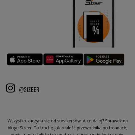
Wszystko zaczyna się od sneakersów. A co dalej? Sprawdź na
blogu Sizeer. To trochę jak znaleźć przewodnika po trendach,
prywatnego stylistę i eksperta ds. obuwia w jednej osobie.