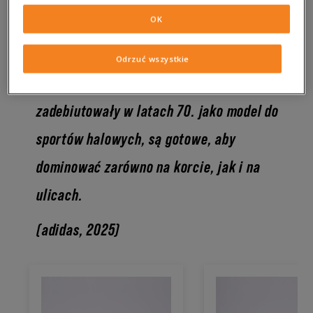
klasyk. Cienka gumowa podeszwa i wkładka Ortholite to
oczywiste atuty, kiedy w grę wchodzi komfort. Prawdziwym
OK
znakiem rozpoznawczym pozostaje jednak ich zamszowa
cholewka. Jak pisze sam producent, są to:
Odrzuć wszystkie
[…] niskoprofilowe buty, które
zadebiutowały w latach 70. jako model do
sportów halowych, są gotowe, aby
dominować zarówno na korcie, jak i na
ulicach.
(adidas, 2025)