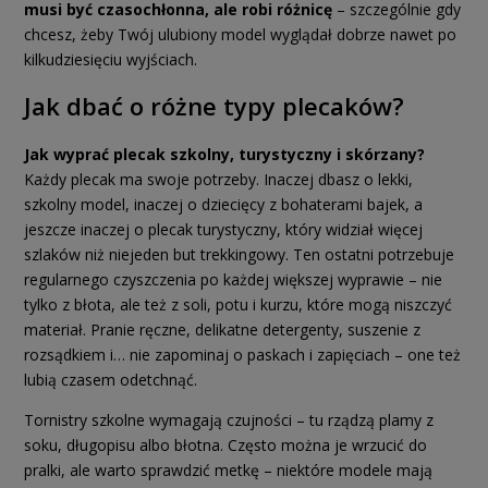
musi być czasochłonna, ale robi różnicę
– szczególnie gdy
chcesz, żeby Twój ulubiony model wyglądał dobrze nawet po
kilkudziesięciu wyjściach.
Jak dbać o różne typy plecaków?
Jak wyprać plecak szkolny, turystyczny i skórzany?
Każdy plecak ma swoje potrzeby. Inaczej dbasz o lekki,
szkolny model, inaczej o dziecięcy z bohaterami bajek, a
jeszcze inaczej o plecak turystyczny, który widział więcej
szlaków niż niejeden but trekkingowy. Ten ostatni potrzebuje
regularnego czyszczenia po każdej większej wyprawie – nie
tylko z błota, ale też z soli, potu i kurzu, które mogą niszczyć
materiał. Pranie ręczne, delikatne detergenty, suszenie z
rozsądkiem i… nie zapominaj o paskach i zapięciach – one też
lubią czasem odetchnąć.
Tornistry szkolne wymagają czujności – tu rządzą plamy z
soku, długopisu albo błotna. Często można je wrzucić do
pralki, ale warto sprawdzić metkę – niektóre modele mają