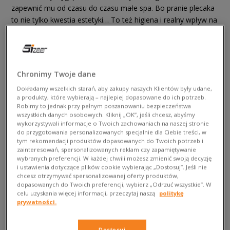
zapewnić mu od czasu do czasu małe spa. Bo pranie plecaka
to nie tylko kwestia estetyki… To też higiena i realny wpływ na
trwałość materiału – szczególnie w przypadku tych, które
mają kontakt z jedzeniem, butami czy kosmetykami. Inaczej
podejdziesz do plecaka z płótna, inaczej do plecaka z
poliestru, a inaczej do plecaka z elementami skórzanymi.
Chronimy Twoje dane
Materiał ma znaczenie, a odpowiednia pielęgnacja przedłuża
Dokładamy wszelkich starań, aby zakupy naszych Klientów były udane,
jego życie i wygląd. Zatem, jak prać
plecak
? To pytanie
a produkty, które wybierają – najlepiej dopasowane do ich potrzeb.
zadaje sobie wiele osób przy pierwszej próbie. Ale spokojnie,
Robimy to jednak przy pełnym poszanowaniu bezpieczeństwa
nie musisz się o nic martwić!
Zanim więc zarzucisz go
wszystkich danych osobowych. Kliknij „OK”, jeśli chcesz, abyśmy
wykorzystywali informacje o Twoich zachowaniach na naszej stronie
ponownie na plecy, sprawdź, jak wyprać plecak dobrze i
do przygotowania personalizowanych specjalnie dla Ciebie treści, w
bez ryzyka.
tym rekomendacji produktów dopasowanych do Twoich potrzeb i
zainteresowań, spersonalizowanych reklam czy zapamiętywanie
Pranie ręczne plecaka
wybranych preferencji. W każdej chwili możesz zmienić swoją decyzję
i ustawienia dotyczące plików cookie wybierając „Dostosuj”. Jeśli nie
chcesz otrzymywać spersonalizowanej oferty produktów,
Czasem wystarczy odrobina uwagi, żeby plecak znowu
dopasowanych do Twoich preferencji, wybierz „Odrzuć wszystkie”. W
celu uzyskania więcej informacji, przeczytaj naszą
politykę
wyglądał jak nowy, tuż po zakupie. Jeśli nie jest bardzo
prywatności.
brudny, nie pachnie jak po survivalu w deszczu i po prostu
potrzebuje lekkiego odświeżenia – pranie ręczne to najlepszy
kierunek. Idealne dla modeli z usztywnieniami, wstawkami ze
Dostosuj