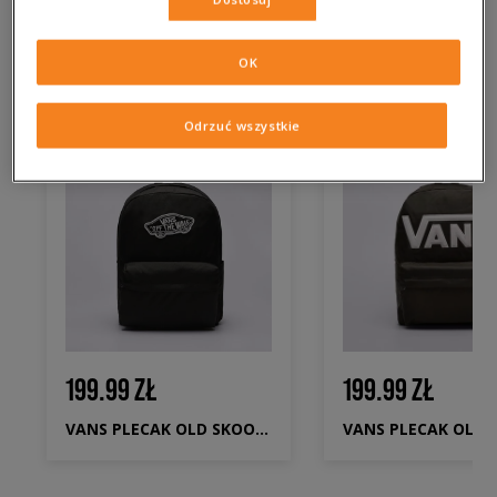
skóry, detalami, które nie lubią wirowania… Albo po prostu
wtedy, gdy nie chcesz wrzucać go do pralki tak „na wszelki
OK
wypadek”.
Odrzuć wszystkie
199.99 ZŁ
199.99 ZŁ
VANS PLECAK OLD SKOOL CLASSIC