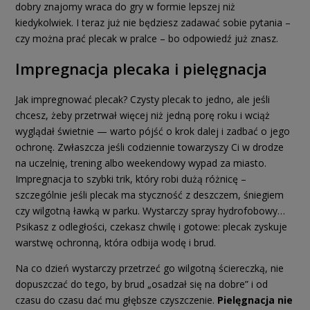
dobry znajomy wraca do gry w formie lepszej niż
kiedykolwiek. I teraz już nie będziesz zadawać sobie pytania –
czy można prać plecak w pralce – bo odpowiedź już znasz.
Impregnacja plecaka i pielęgnacja
Jak impregnować plecak? Czysty plecak to jedno, ale jeśli
chcesz, żeby przetrwał więcej niż jedną porę roku i wciąż
wyglądał świetnie — warto pójść o krok dalej i zadbać o jego
ochronę. Zwłaszcza jeśli codziennie towarzyszy Ci w drodze
na uczelnię, trening albo weekendowy wypad za miasto.
Impregnacja to szybki trik, który robi dużą różnicę –
szczególnie jeśli plecak ma styczność z deszczem, śniegiem
czy wilgotną ławką w parku. Wystarczy spray hydrofobowy…
Psikasz z odległości, czekasz chwilę i gotowe: plecak zyskuje
warstwę ochronną, która odbija wodę i brud.
Na co dzień wystarczy przetrzeć go wilgotną ściereczką, nie
dopuszczać do tego, by brud „osadzał się na dobre” i od
czasu do czasu dać mu głębsze czyszczenie.
Pielęgnacja nie