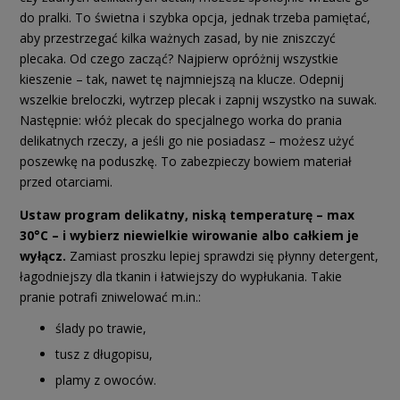
do pralki. To świetna i szybka opcja, jednak trzeba pamiętać,
aby przestrzegać kilka ważnych zasad, by nie zniszczyć
plecaka. Od czego zacząć? Najpierw opróżnij wszystkie
kieszenie – tak, nawet tę najmniejszą na klucze. Odepnij
wszelkie breloczki, wytrzep plecak i zapnij wszystko na suwak.
Następnie: włóż plecak do specjalnego worka do prania
delikatnych rzeczy, a jeśli go nie posiadasz – możesz użyć
poszewkę na poduszkę. To zabezpieczy bowiem materiał
przed otarciami.
Ustaw program delikatny, niską temperaturę – max
30°C – i wybierz niewielkie wirowanie albo całkiem je
wyłącz.
Zamiast proszku lepiej sprawdzi się płynny detergent,
łagodniejszy dla tkanin i łatwiejszy do wypłukania. Takie
pranie potrafi zniwelować m.in.:
ślady po trawie,
tusz z długopisu,
plamy z owoców.