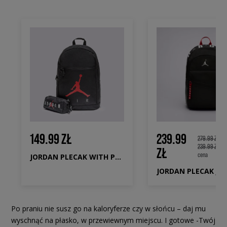
149.99 ZŁ
239.99
279.99 ZŁ
239.99 ZŁ
Naj
ZŁ
cena
JORDAN PLECAK WITH PENCIL CASE
Po praniu nie susz go na kaloryferze czy w słońcu – daj mu
wyschnąć na płasko, w przewiewnym miejscu. I gotowe -Twój