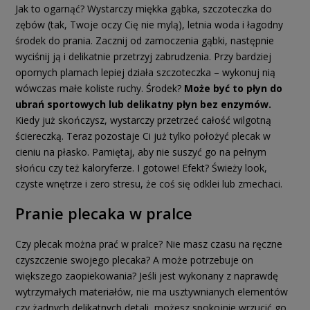
Jak to ogarnąć? Wystarczy miękka gąbka, szczoteczka do
zębów (tak, Twoje oczy Cię nie mylą), letnia woda i łagodny
środek do prania. Zacznij od zamoczenia gąbki, następnie
wyciśnij ją i delikatnie przetrzyj zabrudzenia. Przy bardziej
opornych plamach lepiej działa szczoteczka – wykonuj nią
wówczas małe koliste ruchy. Środek?
Może być to płyn do
ubrań sportowych lub delikatny płyn bez enzymów.
Kiedy już skończysz, wystarczy przetrzeć całość wilgotną
ściereczką. Teraz pozostaje Ci już tylko położyć plecak w
cieniu na płasko. Pamiętaj, aby nie suszyć go na pełnym
słońcu czy też kaloryferze. I gotowe! Efekt? Świeży look,
czyste wnętrze i zero stresu, że coś się odklei lub zmechaci.
Pranie plecaka w pralce
Czy plecak można prać w pralce? Nie masz czasu na ręczne
czyszczenie swojego plecaka? A może potrzebuje on
większego zaopiekowania? Jeśli jest wykonany z naprawdę
wytrzymałych materiałów, nie ma usztywnianych elementów
czy żadnych delikatnych detali, możesz spokojnie wrzucić go