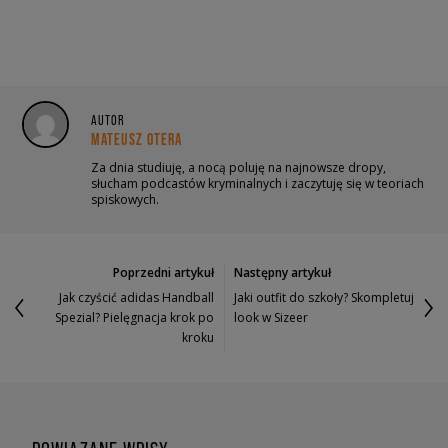
AUTOR
MATEUSZ OTERA
Za dnia studiuję, a nocą poluję na najnowsze dropy,
słucham podcastów kryminalnych i zaczytuję się w teoriach
spiskowych.
Poprzedni artykuł
Następny artykuł
Jak czyścić adidas Handball
Jaki outfit do szkoły? Skompletuj
Spezial? Pielęgnacja krok po
look w Sizeer
kroku