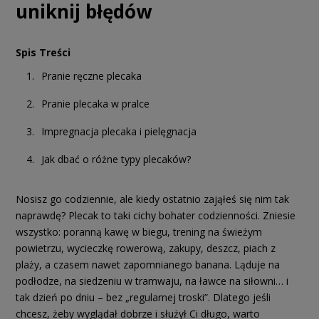
uniknij błędów
Spis Treści
Pranie ręczne plecaka
Pranie plecaka w pralce
Impregnacja plecaka i pielęgnacja
Jak dbać o różne typy plecaków?
Nosisz go codziennie, ale kiedy ostatnio zająłeś się nim tak
naprawdę? Plecak to taki cichy bohater codzienności. Zniesie
wszystko: poranną kawę w biegu, trening na świeżym
powietrzu, wycieczkę rowerową, zakupy, deszcz, piach z
plaży, a czasem nawet zapomnianego banana. Ląduje na
podłodze, na siedzeniu w tramwaju, na ławce na siłowni… i
tak dzień po dniu – bez „regularnej troski”. Dlatego jeśli
chcesz, żeby wyglądał dobrze i służył Ci długo, warto