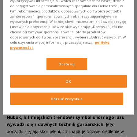
wykorzystywali informacje o Twoich zachowaniach na naszej stronie
do przygotowania personalizowanych specjalnie dla Ciebie treści, w
tym rekomendacji produktów dopasowanych do Twoich potrzeb i
zainteresowań, spersonalizowanych reklam czy zapamiętywanie
wybranych preferencji. W każdej chwili możesz zmienić swoją decyzję
i ustawienia dotyczące plików cookie wybierając „Dostosuj”. Jeśli nie
chcesz otrzymywać spersonalizowanej oferty produktów,
dopasowanych do Twoich preferencji, wybierz „Odrzuć wszystkie”. W
celu uzyskania więcej informacji, przeczytaj naszą
politykę
prywatności.
299.99
899.99 ZŁ
599.99 ZŁ
599.99 ZŁ
Najniższa
ZŁ
cena
Dostosuj
TIMBERLAND PREMIUM 6 INCH CLASSIC BOOT FTC
OK
Nubuk – co to jest? Historia i
Odrzuć wszystkie
pochodzenie
Nubuk, hit miejskich trendów i symbol ulicznego luzu
wywodzi się z dawnych technik garbarskich.
Jego
początki sięgają skór jeleni, co znajduje odzwierciedlenie w