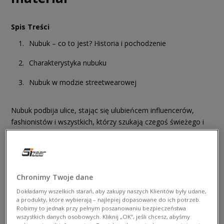
Spis Treści
Nubuk – co to jest? Historia i pochodzenie
Charakterystyka nubuku
Nubuk w modzie streetwearowej
Nubuk podbija ulice, stając się ulubieńcem influencerów,
fashionistów i wszystkich, którzy szukają czegoś świeżego i
unikatowego w modzie. Materiał ten, rozpoznawalny dzięki
swojej niesamowitej miękkości i wszechstronności, szybko
stał się ikoną w świecie streetwearu. To nie tylko trend, to
prawdziwa rewolucja, synonim nowoczesności i wygody.
Chronimy Twoje dane
Dokładamy wszelkich starań, aby zakupy naszych Klientów były udane,
a produkty, które wybierają – najlepiej dopasowane do ich potrzeb.
Robimy to jednak przy pełnym poszanowaniu bezpieczeństwa
wszystkich danych osobowych. Kliknij „OK”, jeśli chcesz, abyśmy