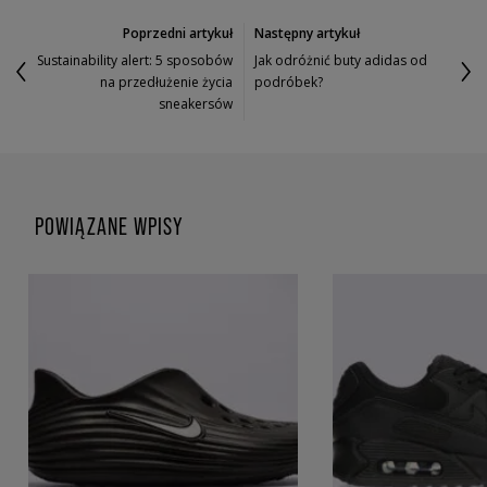
Poprzedni artykuł
Następny artykuł
Sustainability alert: 5 sposobów
Jak odróżnić buty adidas od
na przedłużenie życia
podróbek?
sneakersów
POWIĄZANE WPISY