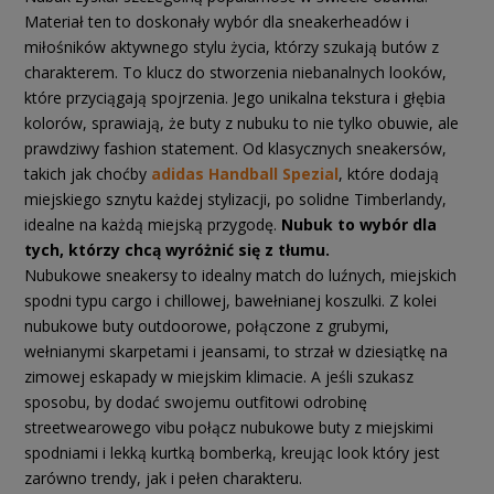
Materiał ten to doskonały wybór dla sneakerheadów i
miłośników aktywnego stylu życia, którzy szukają butów z
charakterem. To klucz do stworzenia niebanalnych looków,
które przyciągają spojrzenia. Jego unikalna tekstura i głębia
kolorów, sprawiają, że buty z nubuku to nie tylko obuwie, ale
prawdziwy fashion statement. Od klasycznych sneakersów,
takich jak choćby
adidas Handball Spezial
, które dodają
miejskiego sznytu każdej stylizacji, po solidne Timberlandy,
idealne na każdą miejską przygodę.
Nubuk to wybór dla
tych, którzy chcą wyróżnić się z tłumu.
Nubukowe sneakersy to idealny match do luźnych, miejskich
spodni typu cargo i chillowej, bawełnianej koszulki. Z kolei
nubukowe buty outdoorowe, połączone z grubymi,
wełnianymi skarpetami i jeansami, to strzał w dziesiątkę na
zimowej eskapady w miejskim klimacie. A jeśli szukasz
sposobu, by dodać swojemu outfitowi odrobinę
streetwearowego vibu połącz nubukowe buty z miejskimi
spodniami i lekką kurtką bomberką, kreując look który jest
zarówno trendy, jak i pełen charakteru.