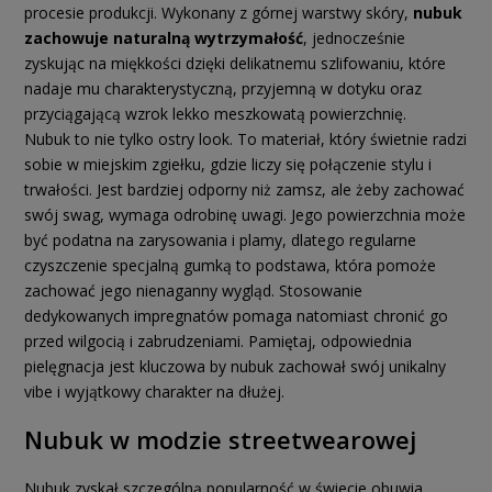
procesie produkcji. Wykonany z górnej warstwy skóry,
nubuk
zachowuje naturalną wytrzymałość
, jednocześnie
zyskując na miękkości dzięki delikatnemu szlifowaniu, które
nadaje mu charakterystyczną, przyjemną w dotyku oraz
przyciągającą wzrok lekko meszkowatą powierzchnię.
Nubuk to nie tylko ostry look. To materiał, który świetnie radzi
sobie w miejskim zgiełku, gdzie liczy się połączenie stylu i
trwałości. Jest bardziej odporny niż zamsz, ale żeby zachować
swój swag, wymaga odrobinę uwagi. Jego powierzchnia może
być podatna na zarysowania i plamy, dlatego regularne
czyszczenie specjalną gumką to podstawa, która pomoże
zachować jego nienaganny wygląd. Stosowanie
dedykowanych impregnatów pomaga natomiast chronić go
przed wilgocią i zabrudzeniami. Pamiętaj, odpowiednia
pielęgnacja jest kluczowa by nubuk zachował swój unikalny
vibe i wyjątkowy charakter na dłużej.
Nubuk w modzie streetwearowej
Nubuk zyskał szczególną popularność w świecie obuwia.