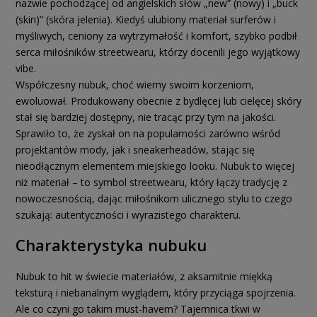
nazwie pochodzącej od angielskich słów „new” (nowy) i „buck
(skin)” (skóra jelenia). Kiedyś ulubiony materiał surferów i
myśliwych, ceniony za wytrzymałość i komfort, szybko podbił
serca miłośników streetwearu, którzy docenili jego wyjątkowy
vibe.
Współczesny nubuk, choć wierny swoim korzeniom,
ewoluował. Produkowany obecnie z bydlęcej lub cielęcej skóry
stał się bardziej dostępny, nie tracąc przy tym na jakości.
Sprawiło to, że zyskał on na popularności zarówno wśród
projektantów mody, jak i sneakerheadów, stając się
nieodłącznym elementem miejskiego looku. Nubuk to więcej
niż materiał – to symbol streetwearu, który łączy tradycję z
nowoczesnością, dając miłośnikom ulicznego stylu to czego
szukają: autentyczności i wyrazistego charakteru.
Charakterystyka nubuku
Nubuk to hit w świecie materiałów, z aksamitnie miękką
teksturą i niebanalnym wyglądem, który przyciąga spojrzenia.
Ale co czyni go takim must-havem? Tajemnica tkwi w