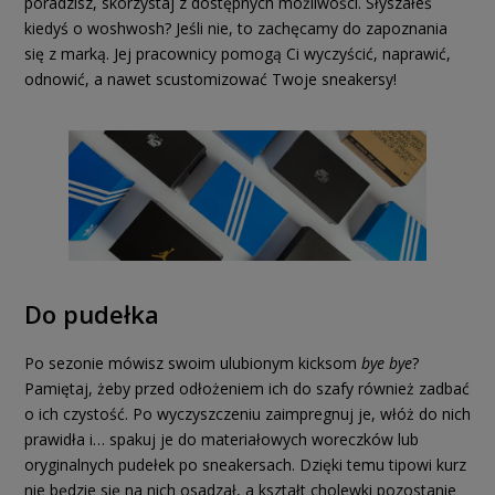
poradzisz, skorzystaj z dostępnych możliwości. Słyszałeś
kiedyś o woshwosh? Jeśli nie, to zachęcamy do zapoznania
się z marką. Jej pracownicy pomogą Ci wyczyścić, naprawić,
odnowić, a nawet scustomizować Twoje sneakersy!
Do pudełka
Po sezonie mówisz swoim ulubionym kicksom
bye bye
?
Pamiętaj, żeby przed odłożeniem ich do szafy również zadbać
o ich czystość. Po wyczyszczeniu zaimpregnuj je, włóż do nich
prawidła i… spakuj je do materiałowych woreczków lub
oryginalnych pudełek po sneakersach. Dzięki temu tipowi kurz
nie będzie się na nich osadzał, a kształt cholewki pozostanie