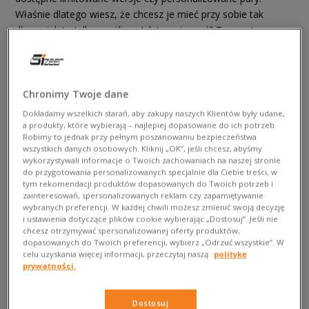
Właśnie dlatego wiesz, że chcesz je mieć przy sobie tak
długo, jak to tylko możliwe. Jak to osiągnąć? To proste –
włącz sustainability alert i zapoznaj się z poniższymi
sposobami na przedłużenie życia Twoich ulubionych
sneakersów.
Chronimy Twoje dane
Dokładamy wszelkich starań, aby zakupy naszych Klientów były udane,
a produkty, które wybierają – najlepiej dopasowane do ich potrzeb.
Robimy to jednak przy pełnym poszanowaniu bezpieczeństwa
wszystkich danych osobowych. Kliknij „OK”, jeśli chcesz, abyśmy
wykorzystywali informacje o Twoich zachowaniach na naszej stronie
do przygotowania personalizowanych specjalnie dla Ciebie treści, w
tym rekomendacji produktów dopasowanych do Twoich potrzeb i
zainteresowań, spersonalizowanych reklam czy zapamiętywanie
wybranych preferencji. W każdej chwili możesz zmienić swoją decyzję
Akcja? Impregnacja!
i ustawienia dotyczące plików cookie wybierając „Dostosuj”. Jeśli nie
chcesz otrzymywać spersonalizowanej oferty produktów,
dopasowanych do Twoich preferencji, wybierz „Odrzuć wszystkie”. W
Niezależnie od tego, czy dopiero wróciłeś ze sklepu z nową
celu uzyskania więcej informacji, przeczytaj naszą
politykę
prywatności.
parą kicksów, czy jesteś właśnie na etapie odświeżania
ulubionych butów – nie pomijaj impregnacji. Czego będziesz
do niej potrzebował? Oczywiście impregnatu. W Sizeer
Dostosuj