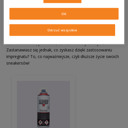
znajdziesz ten od marki Empire – jak
Dirty Blocker
, który
będzie blokował przyciąganie kurzu i brudu. Możesz nim
OK
również spryskać inne przedmioty, aby zachowały dłuższą
żywotność. Jest on bowiem przeznaczony do canvasu,
nubuku, siatki, wełny, syntetyków, jak i poliestru. Obok niego
Odrzuć wszystkie
czeka też
impregnat Crep Protector
. Stworzony z myślą o
taki materiałach, jak nubuk, zamsz i tkaniny tekstylne.
Zastanawiasz się jednak, co zyskasz dzięki zastosowaniu
impregnatu? To, co najważniejsze, czyli dłuższe życie swoich
sneakersów!