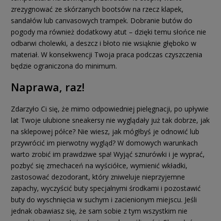
zrezygnować ze skórzanych bootsów na rzecz klapek,
sandałów lub canvasowych trampek. Dobranie butów do
pogody ma również dodatkowy atut – dzięki temu słońce nie
odbarwi cholewki, a deszcz i błoto nie wsiąknie głęboko w
materiał. W konsekwencji Twoja praca podczas czyszczenia
będzie ograniczona do minimum.
Naprawa, raz!
Zdarzyło Ci się, że mimo odpowiedniej pielęgnacji, po upływie
lat Twoje ulubione sneakersy nie wyglądały już tak dobrze, jak
na sklepowej półce? Nie wiesz, jak mógłbyś je odnowić lub
przywrócić im pierwotny wygląd? W domowych warunkach
warto zrobić im prawdziwe spa! Wyjąć sznurówki i je wyprać,
pozbyć się zmechaceń na wyściółce, wymienić wkładki,
zastosować dezodorant, który zniweluje nieprzyjemne
zapachy, wyczyścić buty specjalnymi środkami i pozostawić
buty do wyschnięcia w suchym i zacienionym miejscu. Jeśli
jednak obawiasz się, że sam sobie z tym wszystkim nie