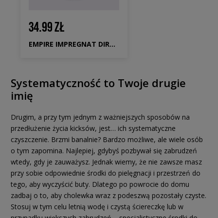
34.99 ZŁ
EMPIRE IMPREGNAT DIRT BLOCKER
Systematyczność to Twoje drugie
imię
Drugim, a przy tym jednym z ważniejszych sposobów na
przedłużenie życia kicksów, jest… ich systematyczne
czyszczenie. Brzmi banalnie? Bardzo możliwe, ale wiele osób
o tym zapomina. Najlepiej, gdybyś pozbywał się zabrudzeń
wtedy, gdy je zauważysz. Jednak wiemy, że nie zawsze masz
przy sobie odpowiednie środki do pielęgnacji i przestrzeń do
tego, aby wyczyścić buty. Dlatego po powrocie do domu
zadbaj o to, aby cholewka wraz z podeszwą pozostały czyste.
Stosuj w tym celu letnią wodę i czystą ściereczkę lub w
przypadku większych zabrudzeń – specjalistyczne środki do