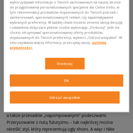
wykorzystywali informacje o Twoich zachowaniach na naszej stronie
do przygotowania personalizowanych specjalnie dla Ciebie treści, w
Ugly shoes albo inaczej dad shoes to wspólna nazwa
tym rekomendacji produktów dopasowanych do Twoich potrzeb i
zainteresowań, spersonalizowanych reklam czy zapamiętywanie
dla sneakersów, których styl to inspiracja wygodnymi butami
wybranych preferencji. W każdej chwili możesz zmienić swoją decyzję
sportowymi, na co dzień noszonymi głownie przez starszych
i ustawienia dotyczące plików cookie wybierając „Dostosuj”. Jeśli nie
chcesz otrzymywać spersonalizowanej oferty produktów,
ludzi w latach 80. i 90. Chyba wszyscy pamiętamy szare i
dopasowanych do Twoich preferencji, wybierz „Odrzuć wszystkie”. W
nijakie modele butów, których główną funkcją miała być
celu uzyskania więcej informacji, przeczytaj naszą
politykę
wygoda (ale różnie z nią bywało). Wszystkie modele
prywatności.
nazywaliśmy wtedy „sportowymi”, choć nie do końca było to
uprawione. Twarde, grube podeszwy, cholewki wykonane z
Dostosuj
połączenia siatki i mocniejszych materiałów, no i oczywiście
absolutny brak jakiegokolwiek stylu. Tak wyglądały wtedy
najpopularniejsze buty, których raczej nikt, tak jak dzisiejszych
OK
sneakersów, nie zakładał do modnych stylówek. Czym więc
tamte modele różnią się od współczesnych dad shoes? Ich
Odrzuć wszystkie
charakterystyczne elementy zmieszano z kontrastującą
stylistyką gier komputerowych, patchworkowymi materiałami,
a także przesadnie „napompowanymi” podeszwami.
Przerysowanie z nutą futuryzmu – tak najkrócej można
określić styl, który reprezentują ugly shoes. A więc i Nike