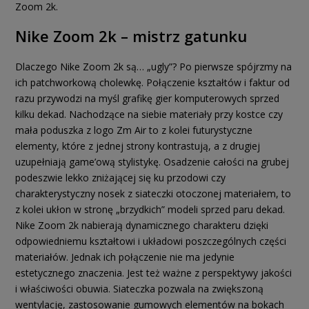
Zoom 2k.
Nike Zoom 2k – mistrz gatunku
Dlaczego Nike Zoom 2k są… „ugly”? Po pierwsze spójrzmy na
ich patchworkową cholewkę. Połączenie kształtów i faktur od
razu przywodzi na myśl grafikę gier komputerowych sprzed
kilku dekad. Nachodzące na siebie materiały przy kostce czy
mała poduszka z logo Zm Air to z kolei futurystyczne
elementy, które z jednej strony kontrastują, a z drugiej
uzupełniają game’ową stylistykę. Osadzenie całości na grubej
podeszwie lekko zniżającej się ku przodowi czy
charakterystyczny nosek z siateczki otoczonej materiałem, to
z kolei ukłon w stronę „brzydkich” modeli sprzed paru dekad.
Nike Zoom 2k nabierają dynamicznego charakteru dzięki
odpowiedniemu kształtowi i układowi poszczególnych części
materiałów. Jednak ich połączenie nie ma jedynie
estetycznego znaczenia. Jest też ważne z perspektywy jakości
i właściwości obuwia. Siateczka pozwala na zwiększoną
wentylację, zastosowanie gumowych elementów na bokach