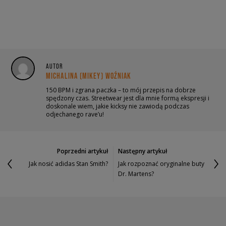
AUTOR
MICHALINA (MIKEY) WOŹNIAK
150 BPM i zgrana paczka – to mój przepis na dobrze
spędzony czas. Streetwear jest dla mnie formą ekspresji i
doskonale wiem, jakie kicksy nie zawiodą podczas
odjechanego rave’u!
Poprzedni artykuł
Następny artykuł
Jak nosić adidas Stan Smith?
Jak rozpoznać oryginalne buty
Dr. Martens?