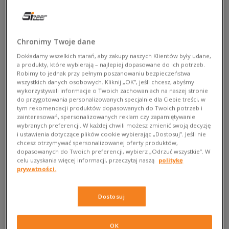
Chronimy Twoje dane
Dokładamy wszelkich starań, aby zakupy naszych Klientów były udane,
a produkty, które wybierają – najlepiej dopasowane do ich potrzeb.
Robimy to jednak przy pełnym poszanowaniu bezpieczeństwa
wszystkich danych osobowych. Kliknij „OK”, jeśli chcesz, abyśmy
wykorzystywali informacje o Twoich zachowaniach na naszej stronie
W krainie basketu
do przygotowania personalizowanych specjalnie dla Ciebie treści, w
tym rekomendacji produktów dopasowanych do Twoich potrzeb i
zainteresowań, spersonalizowanych reklam czy zapamiętywanie
W streetwearze od zawsze królowały sportowe inspiracje.
wybranych preferencji. W każdej chwili możesz zmienić swoją decyzję
Różne dziedziny przyciągały naszą uwagę, ale nie da się ukryć,
i ustawienia dotyczące plików cookie wybierając „Dostosuj”. Jeśli nie
chcesz otrzymywać spersonalizowanej oferty produktów,
że właśnie koszykówka najlepiej oddaje miejski klimat. Być
dopasowanych do Twoich preferencji, wybierz „Odrzuć wszystkie”. W
może to sprawiło, że Nike Dunk tak szybko się przyjęły – i
celu uzyskania więcej informacji, przeczytaj naszą
politykę
wywołały taką rewolucję, choć początkowo nie w świecie
prywatności.
ulicznych trendów. Jak do tego doszło? W latach 80. ubiegłego
wieku college basketball rósł w siłę. Coraz więcej osób
Dostosuj
interesowało się rozgrywkami, oglądało je i przeżywało, a
uczniowie kibicowali kolegom na boisku. Był to czas pasji i
OK
przywiązania do tego, co dla nas ważne, a trendy i prądy