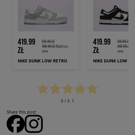
419.99
419.99
519.99 ZŁ
519.99 ZŁ
469.99 ZŁ
Najniższa
469.99 ZŁ
Naj
ZŁ
ZŁ
cena
cena
NIKE DUNK LOW RETRO
5
/ 5.
1
Share this post: