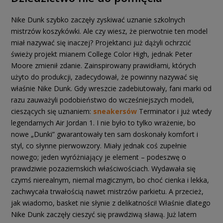
Nike Dunk szybko zaczęły zyskiwać uznanie szkolnych
mistrzów koszykówki. Ale czy wiesz, że pierwotnie ten model
miał nazywać się inaczej? Projektanci już dążyli ochrzcić
świeży projekt mianem College Color High, jednak Peter
Moore zmienił zdanie. Zainspirowany prawidłami, których
użyto do produkcji, zadecydował, że powinny nazywać się
właśnie Nike Dunk. Gdy wreszcie zadebiutowały, fani marki od
razu zauważyli podobieństwo do wcześniejszych modeli,
cieszących się uznaniem:
sneakersów
Terminator i już wtedy
legendarnych Air Jordan 1. I nie było to tylko wrażenie, bo
nowe „Dunki” gwarantowały ten sam doskonały komfort i
styl, co słynne pierwowzory. Miały jednak coś zupełnie
nowego; jeden wyróżniający je element – podeszwę o
prawdziwie pozaziemskich właściwościach. Wydawała się
czymś nierealnym, niemal magicznym, bo choć cienka i lekka,
zachwycała trwałością nawet mistrzów parkietu. A przecież,
jak wiadomo, basket nie słynie z delikatności! Właśnie dlatego
Nike Dunk zaczęły cieszyć się prawdziwą sławą. Już latem