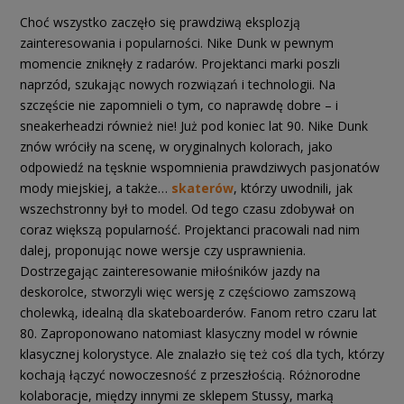
Choć wszystko zaczęło się prawdziwą eksplozją
zainteresowania i popularności. Nike Dunk w pewnym
momencie zniknęły z radarów. Projektanci marki poszli
naprzód, szukając nowych rozwiązań i technologii. Na
szczęście nie zapomnieli o tym, co naprawdę dobre – i
sneakerheadzi również nie! Już pod koniec lat 90. Nike Dunk
znów wróciły na scenę, w oryginalnych kolorach, jako
odpowiedź na tęsknie wspomnienia prawdziwych pasjonatów
mody miejskiej, a także…
skaterów
, którzy uwodnili, jak
wszechstronny był to model. Od tego czasu zdobywał on
coraz większą popularność. Projektanci pracowali nad nim
dalej, proponując nowe wersje czy usprawnienia.
Dostrzegając zainteresowanie miłośników jazdy na
deskorolce, stworzyli więc wersję z częściowo zamszową
cholewką, idealną dla skateboarderów. Fanom retro czaru lat
80. Zaproponowano natomiast klasyczny model w równie
klasycznej kolorystyce. Ale znalazło się też coś dla tych, którzy
kochają łączyć nowoczesność z przeszłością. Różnorodne
kolaboracje, między innymi ze sklepem Stussy, marką