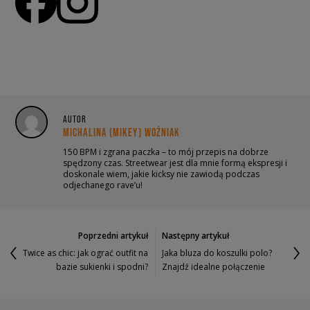
AUTOR
MICHALINA (MIKEY) WOŹNIAK
150 BPM i zgrana paczka – to mój przepis na dobrze
spędzony czas. Streetwear jest dla mnie formą ekspresji i
doskonale wiem, jakie kicksy nie zawiodą podczas
odjechanego rave’u!
Poprzedni artykuł
Następny artykuł
Twice as chic: jak ograć outfit na
Jaka bluza do koszulki polo?
bazie sukienki i spodni?
Znajdź idealne połączenie