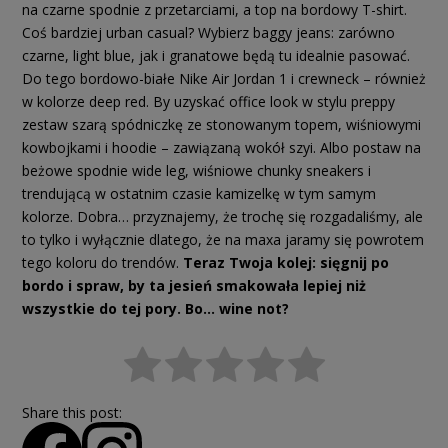
na czarne spodnie z przetarciami, a top na bordowy T-shirt.
Coś bardziej urban casual? Wybierz baggy jeans: zarówno
czarne, light blue, jak i granatowe będą tu idealnie pasować.
Do tego bordowo-białe Nike Air Jordan 1 i crewneck – również
w kolorze deep red. By uzyskać office look w stylu preppy
zestaw szarą spódniczkę ze stonowanym topem, wiśniowymi
kowbojkami i hoodie – zawiązaną wokół szyi. Albo postaw na
beżowe spodnie wide leg, wiśniowe chunky sneakers i
trendującą w ostatnim czasie kamizelkę w tym samym
kolorze. Dobra… przyznajemy, że trochę się rozgadaliśmy, ale
to tylko i wyłącznie dlatego, że na maxa jaramy się powrotem
tego koloru do trendów.
Teraz Twoja kolej: sięgnij po
bordo i spraw, by ta jesień smakowała lepiej niż
wszystkie do tej pory. Bo… wine not?
Share this post: