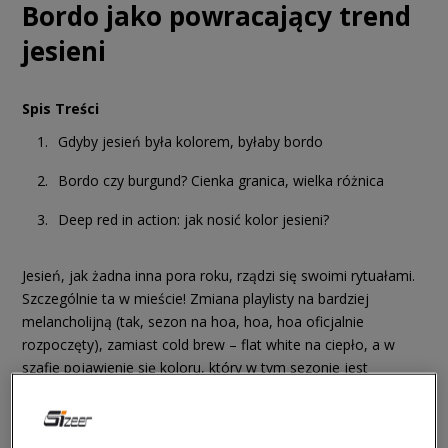
Bordo jako powracający trend
jesieni
Spis Treści
Gdyby jesień była kolorem, byłaby bordo
Bordo czy burgund? Cienka granica, wielka różnica
Deep red in action: jak nosić kolor jesieni?
Jesień, jak żadna inna pora roku, rządzi się swoimi rytuałami.
Szczególnie ta w mieście! Zmiana playlisty na bardziej
melancholijną (tak, sezon na hoa, hoa, hoa oficjalnie
rozpoczęty), zamiast cold brew – flat white na ciepło, a w
szafie pojawienie się koloru, który w tym sezonie jest
absolutnym bohaterem: bordo. To odcień z charakterem,
głęboki i nasycony, porównywany często do czerwonego
wina. I to porównanie nie jest przypadkowe, bo – poza