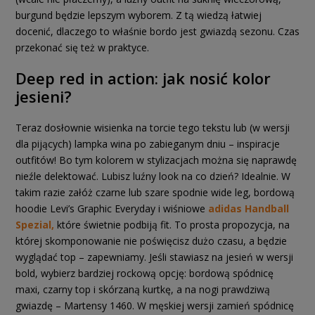
burgund będzie lepszym wyborem. Z tą wiedzą łatwiej
docenić, dlaczego to właśnie bordo jest gwiazdą sezonu. Czas
przekonać się też w praktyce.
Deep red in action: jak nosić kolor
jesieni?
Teraz dosłownie wisienka na torcie tego tekstu lub (w wersji
dla pijących) lampka wina po zabieganym dniu – inspiracje
outfitów! Bo tym kolorem w stylizacjach można się naprawdę
nieźle delektować. Lubisz luźny look na co dzień? Idealnie. W
takim razie załóż czarne lub szare spodnie wide leg, bordową
hoodie Levi’s Graphic Everyday i wiśniowe
adidas Handball
Spezial,
które świetnie podbiją fit. To prosta propozycja, na
której skomponowanie nie poświęcisz dużo czasu, a będzie
wyglądać top – zapewniamy. Jeśli stawiasz na jesień w wersji
bold, wybierz bardziej rockową opcję: bordową spódnicę
maxi, czarny top i skórzaną kurtkę, a na nogi prawdziwą
gwiazdę – Martensy 1460. W męskiej wersji zamień spódnicę