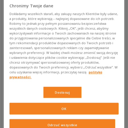
podobnym kolorem – bordo ma w sobie równie podobną
Chronimy Twoje dane
energię.
Potrafi być eleganckie i dostojne jak Cabernet,
Dokładamy wszelkich starań, aby zakupy naszych Klientów były udane,
ale i bardziej uniwersalne jak Merlot. No i rozgrzeje
a produkty, które wybierają – najlepiej dopasowane do ich potrzeb.
Twój outfit lepiej niż najlepsze grzane wino w jesienny,
Robimy to jednak przy pełnym poszanowaniu bezpieczeństwa
wszystkich danych osobowych. Kliknij „OK”, jeśli chcesz, abyśmy
deszczowy dzień.
Zanurz się w bordowym razem z Sizeer i
wykorzystywali informacje o Twoich zachowaniach na naszej stronie
zobacz, jak naprawdę smakuje ten sezon! Obiecujemy, że Ci
do przygotowania personalizowanych specjalnie dla Ciebie treści, w
się spodoba, nawet jeśli nie pijesz wina.
tym rekomendacji produktów dopasowanych do Twoich potrzeb i
zainteresowań, spersonalizowanych reklam czy zapamiętywanie
wybranych preferencji. W każdej chwili możesz zmienić swoją decyzję
i ustawienia dotyczące plików cookie wybierając „Dostosuj”. Jeśli nie
chcesz otrzymywać spersonalizowanej oferty produktów,
dopasowanych do Twoich preferencji, wybierz „Odrzuć wszystkie”. W
celu uzyskania więcej informacji, przeczytaj naszą
politykę
prywatności.
Dostosuj
OK
Gdyby jesień była kolorem, byłaby
Odrzuć wszystkie