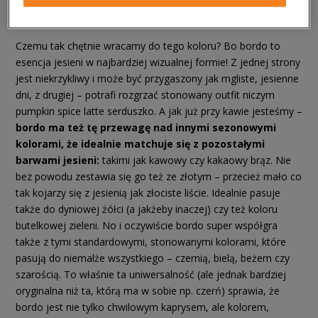
bordo
Czemu tak chętnie wracamy do tego koloru? Bo bordo to
esencja jesieni w najbardziej wizualnej formie! Z jednej strony
jest niekrzykliwy i może być przygaszony jak mgliste, jesienne
dni, z drugiej – potrafi rozgrzać stonowany outfit niczym
pumpkin spice latte serduszko. A jak już przy kawie jesteśmy –
bordo ma też tę przewagę nad innymi sezonowymi
kolorami, że idealnie matchuje się z pozostałymi
barwami jesieni:
takimi jak kawowy czy kakaowy brąz. Nie
bez powodu zestawia się go też ze złotym – przecież mało co
tak kojarzy się z jesienią jak złociste liście. Idealnie pasuje
także do dyniowej żółci (a jakżeby inaczej) czy też koloru
butelkowej zieleni. No i oczywiście bordo super współgra
także z tymi standardowymi, stonowanymi kolorami, które
pasują do niemalże wszystkiego – czernią, bielą, beżem czy
szarością. To właśnie ta uniwersalność (ale jednak bardziej
oryginalna niż ta, którą ma w sobie np. czerń) sprawia, że
bordo jest nie tylko chwilowym kaprysem, ale kolorem,