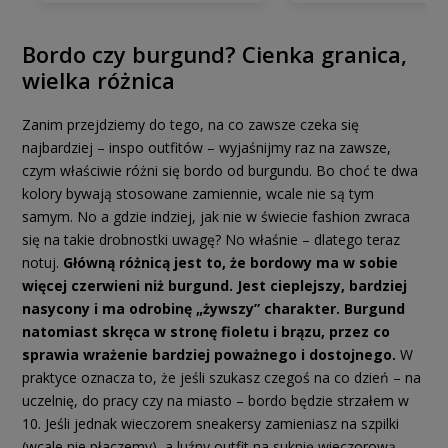
Bordo czy burgund? Cienka granica,
wielka różnica
Zanim przejdziemy do tego, na co zawsze czeka się
najbardziej – inspo outfitów – wyjaśnijmy raz na zawsze,
czym właściwie różni się bordo od burgundu. Bo choć te dwa
kolory bywają stosowane zamiennie, wcale nie są tym
samym. No a gdzie indziej, jak nie w świecie fashion zwraca
się na takie drobnostki uwagę? No właśnie – dlatego teraz
notuj.
Główną różnicą jest to, że bordowy ma w sobie
więcej czerwieni niż burgund. Jest cieplejszy, bardziej
nasycony i ma odrobinę „żywszy” charakter. Burgund
natomiast skręca w stronę fioletu i brązu, przez co
sprawia wrażenie bardziej poważnego i dostojnego.
W
praktyce oznacza to, że jeśli szukasz czegoś na co dzień – na
uczelnię, do pracy czy na miasto – bordo będzie strzałem w
10. Jeśli jednak wieczorem sneakersy zamieniasz na szpilki
(wcale nie płaczemy), a luźny outfit na suknię wieczorową,