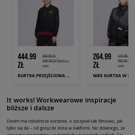
444.99
264.99
689.99 ZŁ
479.99 ZŁ
449.99 ZŁ
Najniższa
269.99 ZŁ
Naj
ZŁ
ZŁ
cena
cena
KURTKA PRZEJŚCIOWA W JORDAN VARSITY JKT SSNL C
It works! Workwearowe inspiracje
bliższe i dalsze
Denim ma robotnicze korzenie, a zaczynał tak filmowo, jak
tylko się da – od gorączki złota w Kalifornii. Nic dziwnego, że
wciąż ma się świetnie: i w trendach i w naszych szafach. Tej