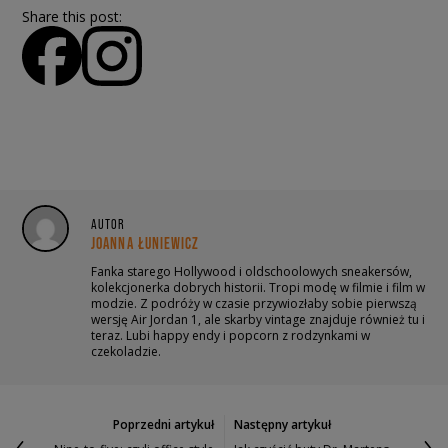
Share this post:
AUTOR
JOANNA ŁUNIEWICZ
Fanka starego Hollywood i oldschoolowych sneakersów,
kolekcjonerka dobrych historii. Tropi modę w filmie i film w
modzie. Z podróży w czasie przywiozłaby sobie pierwszą
wersję Air Jordan 1, ale skarby vintage znajduje również tu i
teraz. Lubi happy endy i popcorn z rodzynkami w
czekoladzie.
Poprzedni artykuł
Następny artykuł