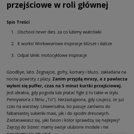
przejściowe w roli głównej
Spis Treści
Olschool never dies: za co lubimy wiatrówki
It works! Workwearowe inspiracje bliższe i dalsze
Odpal silnik: motocyklowe inspiracje
Goodbye, lato. Żegnajcie, gofry, komary i bluzo, zakładana na
nocne powroty z plaży.
Zanim przyjdą mrozy, a z pawlacza
wyłoni się puffer, czas na 5 minut kurtki przejściowej.
Jest idealna, gdy pogoda lubi płatać figle (i to takie w stylu
Pennywise’a z filmu „To”). Niezastąpiona, gdy czujesz, że już
czas na warstwy. Uniwersalna, bo pasuje zarówno do
falbaniastej sukienki maxi, jak i do spodni dresowych.
Zastanawiasz się, jaki fason i kolor sprawdzą się najlepiej?
Zajrzyj do Sizeer: mamy swoje ulubione modele i nie
zawahamy się ich użyć.