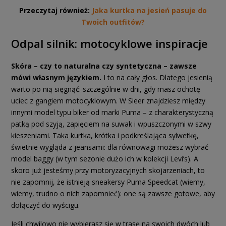
Przeczytaj również:
Jaka kurtka na jesień pasuje do
Twoich outfitów?
Odpal silnik: motocyklowe inspiracje
Skóra – czy to naturalna czy syntetyczna – zawsze
mówi własnym językiem.
I to na cały głos. Dlatego jesienią
warto po nią sięgnąć: szczególnie w dni, gdy masz ochotę
uciec z gangiem motocyklowym. W Sieer znajdziesz między
innymi model typu biker od marki Puma – z charakterystyczną
patką pod szyją, zapięciem na suwak i wpuszczonymi w szwy
kieszeniami. Taka kurtka, krótka i podkreślająca sylwetkę,
świetnie wygląda z jeansami: dla równowagi możesz wybrać
model baggy (w tym sezonie dużo ich w kolekcji Levi’s). A
skoro już jesteśmy przy motoryzacyjnych skojarzeniach, to
nie zapomnij, że istnieją sneakersy Puma Speedcat (wiemy,
wiemy, trudno o nich zapomnieć): one są zawsze gotowe, aby
dołączyć do wyścigu.
Jeśli chwilowo nie wybierasz się w trasę na swoich dwóch lub