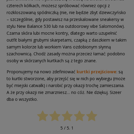
czterech kółkach, możesz spróbować również opcji z
rozkloszowaną spódniczką (nie, nie będzie zbyt dziewczyńsko
– szczególnie, gdy postawisz na przeskalowane sneakersy w
stylu New Balance 530 lub na outdoorowy vibe Salomonów).
Czarna skóra lubi mocne kontry, dlatego warto uzupełnić
outfit białymi grubymi skarpetami, czapką z daszkiem w takim
samym kolorze lub workiem Vans ozdobionym słynną
szachownicą. Chodź zasady można przecież łamać: podobno
osoby w skórzanych kurtkach są z tego znane.
Proponujemy na nowo zdefiniować
kurtki przejściowe
: są
to kurtki stworzone, aby przejść się w nich po wybiegu (może
być miejski catwalk) i narobić przy okazji trochę zamieszania.
A że przy okazji nie zmarzniesz… no cóż. Nie dziękuj. Sizeer
dba o wszystko.
5
/ 5.
1