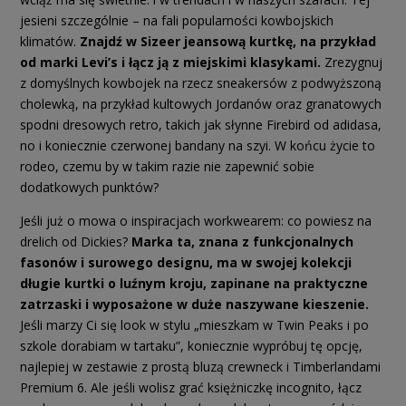
jesieni szczególnie – na fali popularności kowbojskich
klimatów.
Znajdź w Sizeer jeansową kurtkę, na przykład
od marki Levi’s i łącz ją z miejskimi klasykami.
Zrezygnuj
z domyślnych kowbojek na rzecz sneakersów z podwyższoną
cholewką, na przykład kultowych Jordanów oraz granatowych
spodni dresowych retro, takich jak słynne Firebird od adidasa,
no i koniecznie czerwonej bandany na szyi. W końcu życie to
rodeo, czemu by w takim razie nie zapewnić sobie
dodatkowych punktów?
Jeśli już o mowa o inspiracjach workwearem: co powiesz na
drelich od Dickies?
Marka ta, znana z funkcjonalnych
fasonów i surowego designu, ma w swojej kolekcji
długie kurtki o luźnym kroju, zapinane na praktyczne
zatrzaski i wyposażone w duże naszywane kieszenie.
Jeśli marzy Ci się look w stylu „mieszkam w Twin Peaks i po
szkole dorabiam w tartaku”, koniecznie wypróbuj tę opcję,
najlepiej w zestawie z prostą bluzą crewneck i Timberlandami
Premium 6. Ale jeśli wolisz grać księżniczkę incognito, łącz