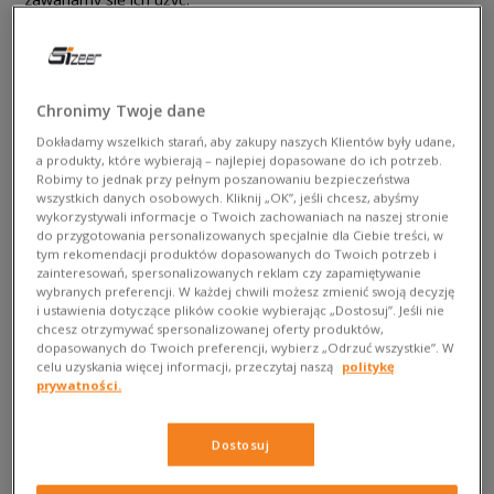
Chronimy Twoje dane
Dokładamy wszelkich starań, aby zakupy naszych Klientów były udane,
a produkty, które wybierają – najlepiej dopasowane do ich potrzeb.
Robimy to jednak przy pełnym poszanowaniu bezpieczeństwa
wszystkich danych osobowych. Kliknij „OK”, jeśli chcesz, abyśmy
wykorzystywali informacje o Twoich zachowaniach na naszej stronie
do przygotowania personalizowanych specjalnie dla Ciebie treści, w
tym rekomendacji produktów dopasowanych do Twoich potrzeb i
zainteresowań, spersonalizowanych reklam czy zapamiętywanie
wybranych preferencji. W każdej chwili możesz zmienić swoją decyzję
Olschool never dies: za co lubimy
i ustawienia dotyczące plików cookie wybierając „Dostosuj”. Jeśli nie
chcesz otrzymywać spersonalizowanej oferty produktów,
wiatrówki
dopasowanych do Twoich preferencji, wybierz „Odrzuć wszystkie”. W
celu uzyskania więcej informacji, przeczytaj naszą
politykę
Nostalgia rozgrzewa jak termofor – dlatego na widok retro
prywatności.
wiatrówek od takich marek, jak Nike lub adidas, robi nam się
ciepło na serduszkach. Może to ten połysk nylonu, który przed
Dostosuj
laty widział każdy, kto mijał nas na dzielni. Może to te mocne,
kontrastowe kolory lub charakterystyczny fason ze stójką i