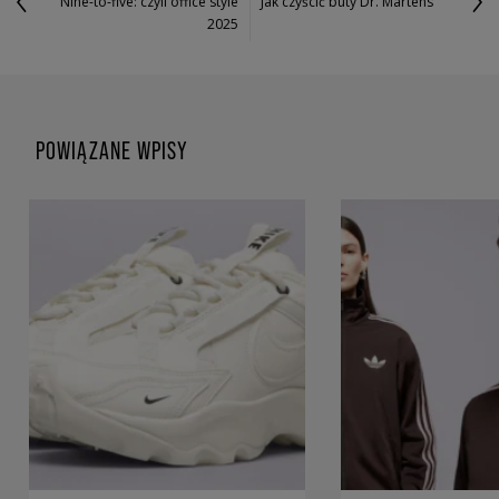
Nine-to-five: czyli office style
Jak czyścić buty Dr. Martens
2025
POWIĄZANE WPISY