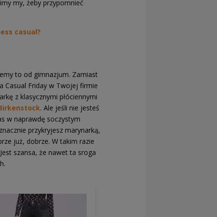
odzimy my, żeby przypomnieć
ness casual?
wiemy to od gimnazjum. Zamiast
a Casual Friday w Twojej firmie
arkę z klasycznymi płóciennymi
Birkenstock
. Ale jeśli nie jesteś
das w naprawdę soczystym
ieznacznie przykryjesz marynarką,
ze już, dobrze. W takim razie
Jest szansa, że nawet ta sroga
h.