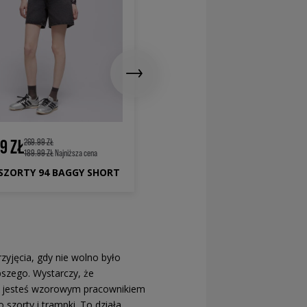
379.99 ZŁ
9 ZŁ
269.99 ZŁ
189.99 ZŁ
Najniższa cena
S SZORTY 94 BAGGY SHORT
zyjęcia, gdy nie wolno było
epszego. Wystarczy, że
 jesteś wzorowym pracownikiem
 szorty i trampki. To działa.