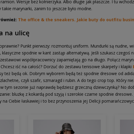
ia ramion. Wersje bez kołnierzyka. Albo długie jak płaszcze. I tu wch
my takie marynarki, zanim to jeszcze było modne.
również:
The office & the sneakers. Jakie buty do outfitu busi
a na ulicę
)poprawnie? Punkt pierwszy: rozmontuj uniform. Mundurki są nudne, 
klasyczne spodnie w kant zastąp alternatywą. Jeśli szukasz czegoś n
 zestawowi współpracownicy zapamiętają go na długo. Połącz maryn
Chcesz iść na całość? Dorzuć do zestawu tenisowe skarpety i klapki
nsy też będą ok. Dobrym wyborem będą też spodnie dresowe od adi
lachetne, czyli szafir, szmaragd i rubin. A do tego crop top. Który n
 w tym sezonie już naprawdę będziesz grzeczną dziewczynką? No dobr
ie: bluzkę z kokardą pod szyją i szerokie czarne spodnie dresowe. 
y na Ciebie łaskawiej i to bez przynoszenia jej Delicji pomarańczowyc