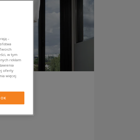
rają –
zeństwa
 Twoich
ści, w tym
anych reklam
tawienia
j oferty
nia więcej
OK