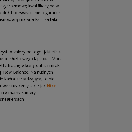
liczył rozmowę kwalifikacyjną w
dół. I oczywiście nie o garnitur
jasnoszarą marynarką – za taki
ystko zależy od tego, jaki efekt
tapecie służbowego laptopa „Mona
etlić trochę własny outfit i mroki
kcji New Balance. Na nudnych
e kadra zarządzająca, to nie
owe sneakersy takie jak
Nike
ie, nie mamy kamery
 sneakersach.