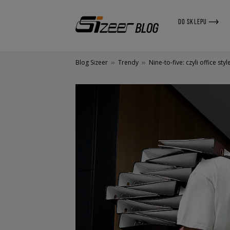
DO SKLEPU
Blog Sizeer
»
Trendy
»
Nine-to-five: czyli office sty