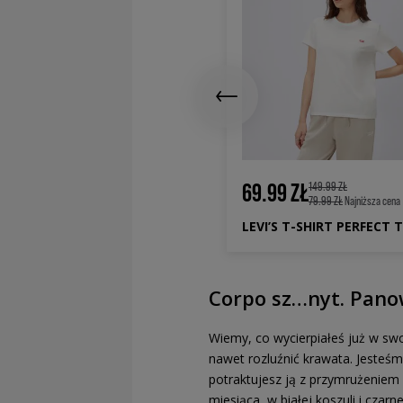
9.99 ZŁ
69.99 ZŁ
359.99 ZŁ
149.99 ZŁ
199.99 ZŁ
Najniższa cena
79.99 ZŁ
Najniższa cena
VI’S SZORTY BAGGY DAD JORT
LEVI’S T-SHIRT PERFECT 
Corpo sz…nyt. Pan
Wiemy, co wycierpiałeś już w swo
nawet rozluźnić krawata. Jesteśmy
potraktujesz ją z przymrużeniem 
miesiąca, w białej koszuli i czar