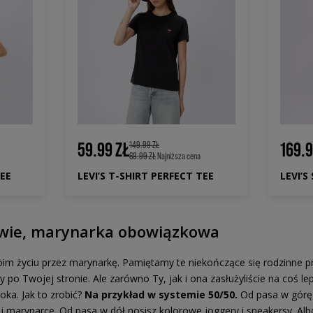
59.99 ZŁ
169.9
149.99 ZŁ
69.99 ZŁ
Najniższa cena
TEE
LEVI’S T-SHIRT PERFECT TEE
LEVI’
owie, marynarka obowiązkowa
im życiu przez marynarkę. Pamiętamy te niekończące się rodzinne pr
 po Twojej stronie. Ale zarówno Ty, jak i ona zasłużyliście na coś l
oka. Jak to zrobić?
Na przykład w systemie 50/50.
Od pasa w górę
nej marynarce. Od pasa w dół nosisz kolorowe joggery i sneakersy. Albo