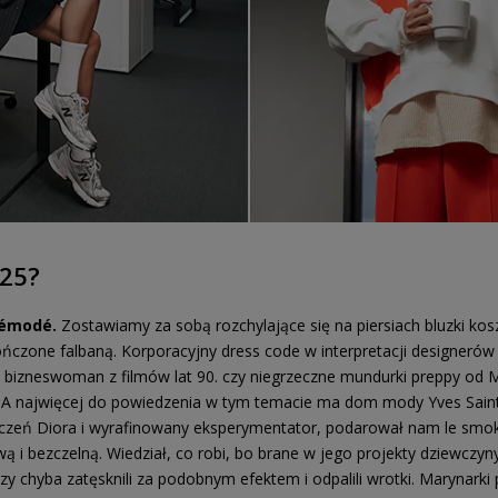
025?
 démodé.
Zostawiamy za sobą rozchylające się na piersiach bluzki kosz
zone falbaną. Korporacyjny dress code w interpretacji designerów c
h bizneswoman z filmów lat 90. czy niegrzeczne mundurki preppy od
y. A najwięcej do powiedzenia w tym temacie ma dom mody Yves Saint
 uczeń Diora i wyrafinowany eksperymentator, podarował nam le smok
 i bezczelną. Wiedział, co robi, bo brane w jego projekty dziewczyny 
zy chyba zatęsknili za podobnym efektem i odpalili wrotki. Marynarki 