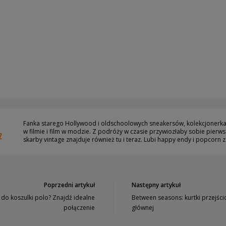
Fanka starego Hollywood i oldschoolowych sneakersów, kolekcjonerka 
w filmie i film w modzie. Z podróży w czasie przywiozłaby sobie pierwsz
Z
skarby vintage znajduje również tu i teraz. Lubi happy endy i popcorn 
Poprzedni artykuł
Następny artykuł
 do koszulki polo? Znajdź idealne
Between seasons: kurtki przejści
połączenie
głównej