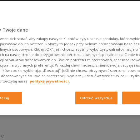
y Twoje dane
szelkich starań, aby zakupy naszych Klientów były udane, a produkty, które wybie
dopasowane do ich potrzeb. Robimy to jednak przy pełnym poszanowaniu bezpiec
danych osobowych. Kliknij „OK”, jeśli chcesz, abyśmy wykorzystywali informacje o
h na naszej stronie do przygotowania personalizowanych specjalnie dla Ciebie tre
ji produktów dopasowanych do Twoich potrzeb i zainteresowań, spersonalizow
tywanie wybranych preferencji. W każdej chwili możesz zmienić swoją decyzję i us
lików cookie wybierając „Dostosuj”. Jeśli nie chcesz otrzymywać spersonalizowane
dopasowanych do Twoich preferencji, wybierz „Odrzuć wszystkie”. W celu uzyska
 przeczytaj naszą
politykę prywatności.
i office style 2025
tosuj
Odrzuć wszystkie
cę