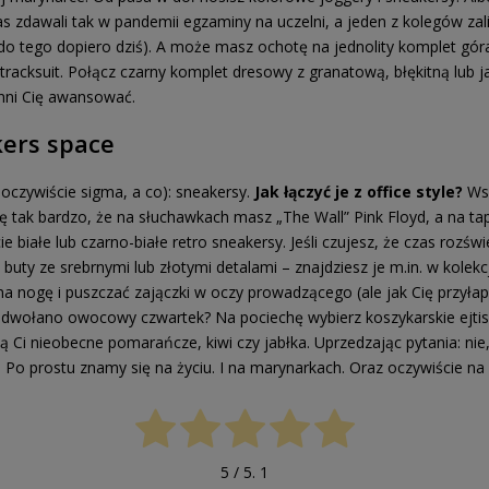
nas zdawali tak w pandemii egzaminy na uczelni, a jeden z kolegów za
ę do tego dopiero dziś). A może masz ochotę na jednolity komplet góra-
j tracksuit. Połącz czarny komplet dresowy z granatową, błękitną lub 
inni Cię awansować.
kers space
 oczywiście sigma, a co): sneakersy.
Jak łączyć je z office style?
Wsz
kę tak bardzo, że na słuchawkach masz „The Wall” Pink Floyd, a na 
ie białe lub czarno-białe retro sneakersy. Jeśli czujesz, że czas rozświ
buty ze srebrnymi lub złotymi detalami – znajdziesz je m.in. w kole
 nogę i puszczać zajączki w oczy prowadzącego (ale jak Cię przyłapi
Odwołano owocowy czwartek? Na pociechę wybierz koszykarskie ejtis
ią Ci nieobecne pomarańcze, kiwi czy jabłka. Uprzedzając pytania: n
Po prostu znamy się na życiu. I na marynarkach. Oraz oczywiście na
5
/ 5.
1