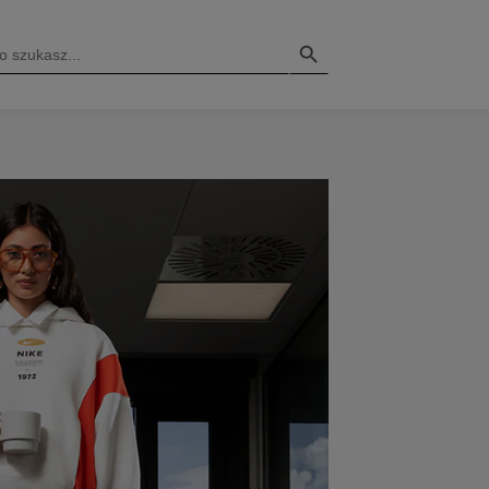
Search Button
H