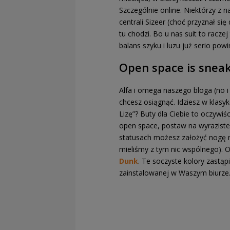
Szczególnie online. Niektórzy z 
centrali Sizeer (choć przyznał si
tu chodzi. Bo u nas suit to racze
balans szyku i luzu już serio pow
Open space is snea
Alfa i omega naszego bloga (no i
chcesz osiągnąć. Idziesz w klasy
Lizę”? Buty dla Ciebie to oczywiśc
open space, postaw na wyraziste 
statusach możesz założyć nogę na
mieliśmy z tym nic wspólnego). 
Dunk
. Te soczyste kolory zastąp
zainstalowanej w Waszym biurze. 