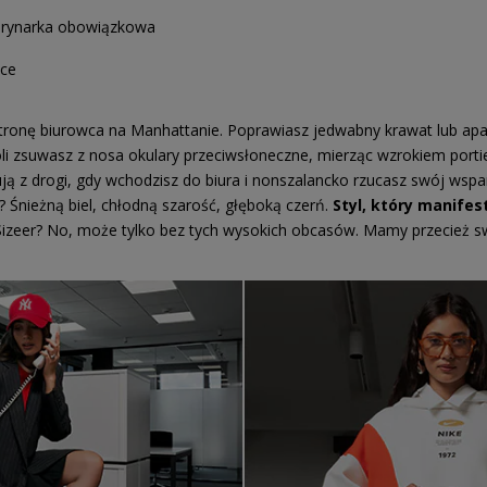
arynarka obowiązkowa
ace
tronę biurowca na Manhattanie. Poprawiasz jedwabny krawat lub apa
i zsuwasz z nosa okulary przeciwsłoneczne, mierząc wzrokiem portie
 z drogi, gdy wchodzisz do biura i nonszalancko rzucasz swój wspan
 Śnieżną biel, chłodną szarość, głęboką czerń.
Styl, który manifes
Sizeer? No, może tylko bez tych wysokich obcasów. Mamy przecież s