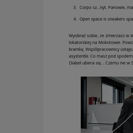
Corpo sz…nyt. Panowie, m
Open space is sneakers sp
Wyobraź sobie, że zmierzasz w s
lokatorskiej na Mokotowie. Powol
bramkę. Współpracownicy ustępują
asystentki. Co masz pod spodem?
Diabeł ubiera się… Czemu nie w 