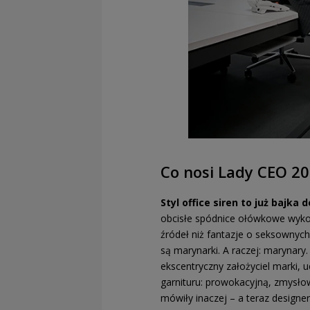
Co nosi Lady CEO 2
Styl office siren to już bajka
obcisłe spódnice ołówkowe wykońc
źródeł niż fantazje o seksownyc
są marynarki. A raczej: marynar
ekscentryczny założyciel marki,
garnituru: prowokacyjną, zmysłową
mówiły inaczej – a teraz designer